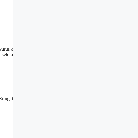
 warung
 selera
 Sungai