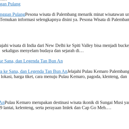
ggan Pulang
Pesona wisata di Palembang menarik minat wisatawan u
i. Temukan informasi selengkapnya disini ya. Pesona Wisata di Palemba
jahi wisata di India dari New Delhi ke Spiti Valley bisa menjadi bucket
a, sekaligus menyelam budaya dan sejarah di…
 ke Sana, dan Legenda Tan Bun An
Jelajahi Pulau Kemaro Palemban
lokasi, harga tiket, cara menuju Pulau Kemaro, pagoda, klenteng, dan
Pulau Kemaro merupakan destinasi wisata ikonik di Sungai Musi y
 9 lantai, kelenteng, serta perayaan Imlek dan Cap Go Meh.…