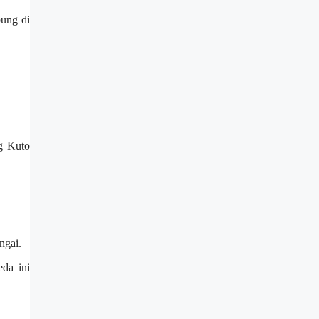
pung di
ng Kuto
ngai.
da ini