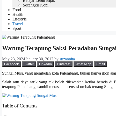
Belajar Lebih Bijak
Secangkir Kopi
Food
Health
Lifestyle
Travel
Sport
Warung Terapung Saksi Peradaban Sunga
May 23, 2024
January 30, 2012
by
suzannita
Facebook
Twitter
LinkedIn
Pinterest
WhatsApp
Email
Sungai Musi, yang membelah kota Palembang, bukan hanya ikon alam 
Salah satu daya tarik yang tak boleh dilewatkan ketika berada 
terapung Palembang, sambil merasakan sensasi ombak tenang Sungai
Table of Contents