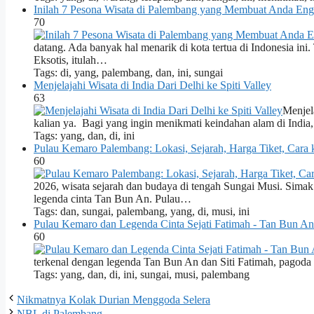
Inilah 7 Pesona Wisata di Palembang yang Membuat Anda En
70
datang. Ada banyak hal menarik di kota tertua di Indonesia in
Eksotis, itulah…
Tags: di, yang, palembang, dan, ini, sungai
Menjelajahi Wisata di India Dari Delhi ke Spiti Valley
63
Menjela
kalian ya. Bagi yang ingin menikmati keindahan alam di Indi
Tags: yang, dan, di, ini
Pulau Kemaro Palembang: Lokasi, Sejarah, Harga Tiket, Cara
60
2026, wisata sejarah dan budaya di tengah Sungai Musi. Simak 
legenda cinta Tan Bun An. Pulau…
Tags: dan, sungai, palembang, yang, di, musi, ini
Pulau Kemaro dan Legenda Cinta Sejati Fatimah - Tan Bun An
60
terkenal dengan legenda Tan Bun An dan Siti Fatimah, pagoda
Tags: yang, dan, di, ini, sungai, musi, palembang
Nikmatnya Kolak Durian Menggoda Selera
NBL di Palembang