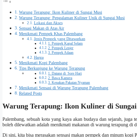
Warung Terapung: Ikon Kuliner di Sungai Musi
Warung Terapung: Pengalaman Kuliner Unik di Sungai Musi
Lokasi dan Akses
Sensasi Makan di Atas Air
Menikmati Pempek Khas Palembang
Jenis Pempek yang Ditawarkan
1. Pempek Kapal Selam
2. Pempek Lenjer
3. Pempek Adaan
Harga
Menikmati Kopi Palembang
Tips Berkunjung ke Warung Terapung
1. Datang di Sore Hari
2. Bawa Kamera
3. Kenakan Pakaian Nyaman
Menikmati Sensasi di Warung Terapung Palembang
Related Posts
Warung Terapung: Ikon Kuliner di Sunga
Palembang, sebuah kota yang kaya akan budaya dan sejarah, juga te
boleh dilewatkan adalah menikmati makanan di warung terapung di 
Di sini, kita bisa merasakan sensasi makan pempek dan minum kopi