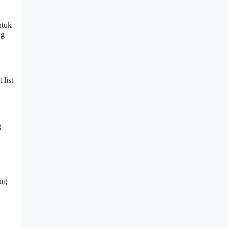
ntuk
ng
 list
g
ang