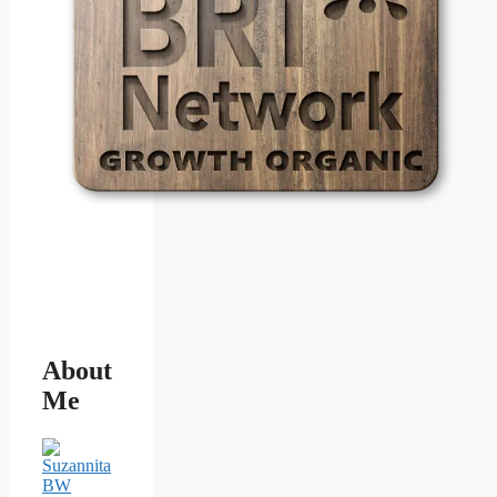
About
Me