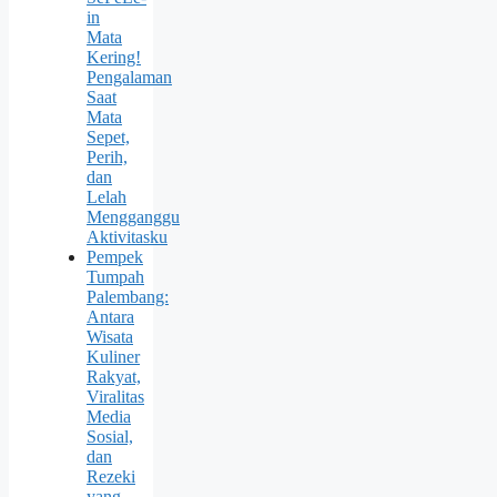
in
Mata
Kering!
Pengalaman
Saat
Mata
Sepet,
Perih,
dan
Lelah
Mengganggu
Aktivitasku
Pempek
Tumpah
Palembang:
Antara
Wisata
Kuliner
Rakyat,
Viralitas
Media
Sosial,
dan
Rezeki
yang