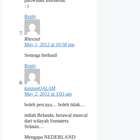
pariwisata Indonesia.
: )
Reply
Rheezal
May 1, 2012 at 10:58 pm
Semoga berhasil
Reply
kanzunQALAM
May 2, 2012 at 3:03 am
boleh percaya… boleh tidak…
istilah Belanda, berawal muncul
dari wilayah Sumatera
Selatan…
Mengapa NEDERLAND