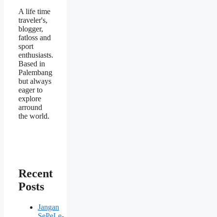
A life time
traveler's,
blogger,
fatloss and
sport
enthusiasts.
Based in
Palembang
but always
eager to
explore
arround
the world.
Recent
Posts
Jangan
SePeLe-