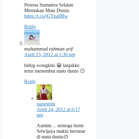
Pesona Sumatera Selatan
Memukau Mata Dunia:
https://t.co/jGTpa0Bw
Reply
muhammad rahman arif
April 23, 2012 at 1:36 pm
hidup wongkito 😀 lanjakke
terus menembut mato dunio 🙂
Reply
suzannita
April 24, 2012 at 6:17
pm
Aamiin… semoga bumi
Sriwijaya makin bersinar
di mata dunia:D