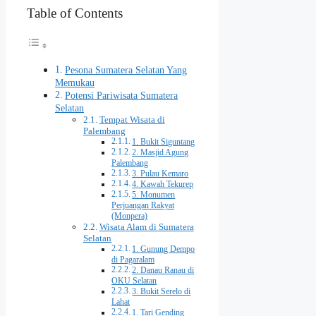
Table of Contents
Pesona Sumatera Selatan Yang
Memukau
Potensi Pariwisata Sumatera
Selatan
Tempat Wisata di
Palembang
1. Bukit Siguntang
2. Masjid Agung
Palembang
3. Pulau Kemaro
4. Kawah Tekurep
5. Monumen
Perjuangan Rakyat
(Monpera)
Wisata Alam di Sumatera
Selatan
1. Gunung Dempo
di Pagaralam
2. Danau Ranau di
OKU Selatan
3. Bukit Serelo di
Lahat
1. Tari Gending