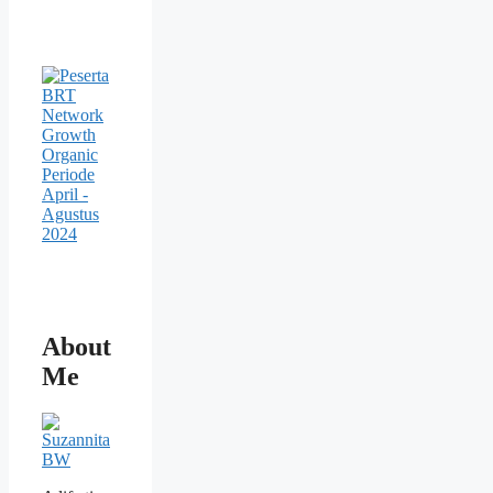
About
Me