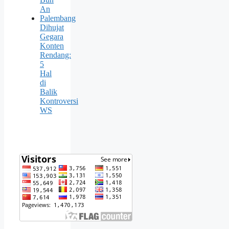
An
Palembang
Dihujat
Gegara
Konten
Rendang:
5
Hal
di
Balik
Kontroversi
WS