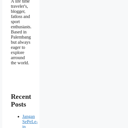
A life time
traveler's,
blogger,
fatloss and
sport
enthusiasts.
Based in
Palembang
but always
eager to
explore
arround
the world.
Recent
Posts
Jangan
SePeLe-
in