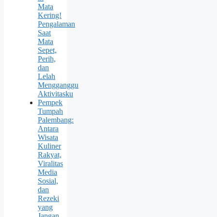
Mata
Kering!
Pengalaman
Saat
Mata
Sepet,
Perih,
dan
Lelah
Mengganggu
Aktivitasku
Pempek
Tumpah
Palembang:
Antara
Wisata
Kuliner
Rakyat,
Viralitas
Media
Sosial,
dan
Rezeki
yang
Jangan