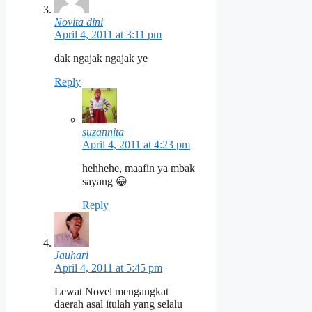
Novita dini
April 4, 2011 at 3:11 pm
dak ngajak ngajak ye
Reply
suzannita
April 4, 2011 at 4:23 pm
hehhehe, maafin ya mbak
sayang 😀
Reply
Jauhari
April 4, 2011 at 5:45 pm
Lewat Novel mengangkat
daerah asal itulah yang selalu