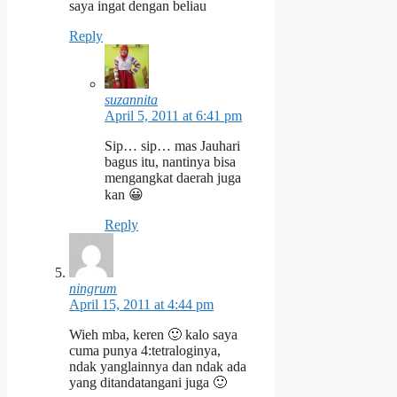
saya ingat dengan beliau
Reply
suzannita
April 5, 2011 at 6:41 pm
Sip… sip… mas Jauhari
bagus itu, nantinya bisa
mengangkat daerah juga
kan 😀
Reply
ningrum
April 15, 2011 at 4:44 pm
Wieh mba, keren 🙂 kalo saya
cuma punya 4:tetraloginya,
ndak yanglainnya dan ndak ada
yang ditandatangani juga 🙂