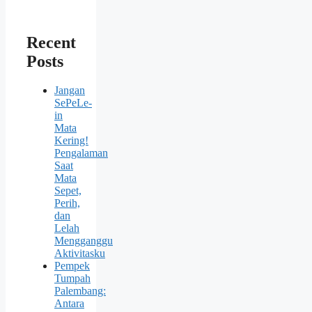
Recent
Posts
Jangan
SePeLe-
in
Mata
Kering!
Pengalaman
Saat
Mata
Sepet,
Perih,
dan
Lelah
Mengganggu
Aktivitasku
Pempek
Tumpah
Palembang:
Antara