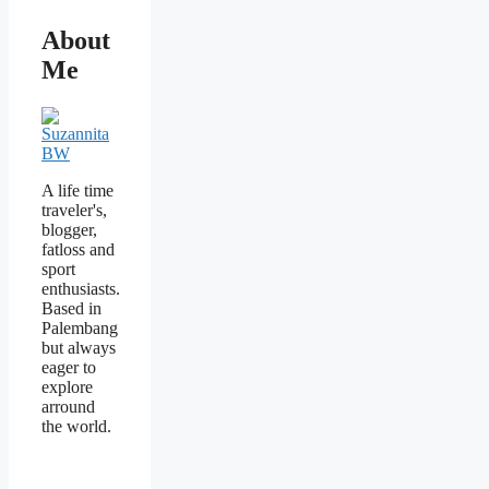
About
Me
A life time
traveler's,
blogger,
fatloss and
sport
enthusiasts.
Based in
Palembang
but always
eager to
explore
arround
the world.