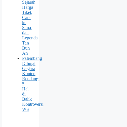
Sejarah,
Harga
Tiket,
Cara
ke
Sana,
dan
Legenda
Tan
Bun
An
Palembang
Dihujat
Gegara
Konten
Rendang:
5
Hal
di
Balik
Kontroversi
WS