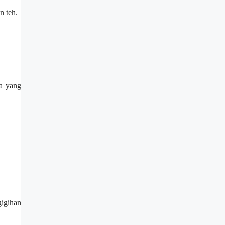
n teh.
a yang
gigihan