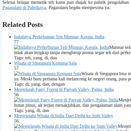
Selesai belajar memetik teh kami pun diajak ke pabrik pengolahan 
Pagaralam di Pabriknya
. Pagaralam begitu mempesona ya.
Related Posts
Indahnya Perkebunan Teh Munnar, Kerala, India
77
Munnar sela
tidak akan lengkap tanpa menghirup aroma segar teh dari pe
Tags: teh, yang, di, dan
Wisata di Singapura Kemana Saja
57
Wisata di Singapura bisa me
ya. Meski baru pertama kali melancong ke negeri orang, para
Tags: di, yang, dan, dengan
Menjelajah Fairy Forest di Parvati Valley, Pulga, India
56
Menjel
hutan pinus, air terjun menakjubkan, dan pengalaman alam yang
Tags: yang, di, dan
Menjelajahi Wisata di India Dari Delhi ke Spiti Valley
56
Menjela