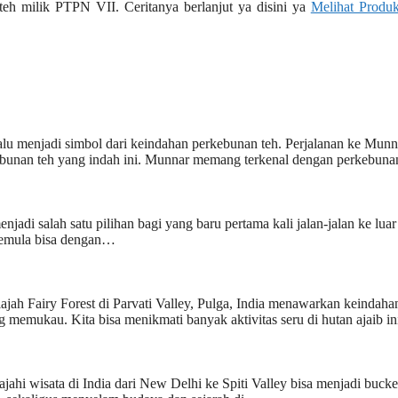
teh milik PTPN VII. Ceritanya berlanjut ya disini ya
Melihat Produk
lu menjadi simbol dari keindahan perkebunan teh. Perjalanan ke Munn
rkebunan teh yang indah ini. Munnar memang terkenal dengan perkebu
njadi salah satu pilihan bagi yang baru pertama kali jalan-jalan ke luar
 pemula bisa dengan…
ajah Fairy Forest di Parvati Valley, Pulga, India menawarkan keindaha
 memukau. Kita bisa menikmati banyak aktivitas seru di hutan ajaib i
jahi wisata di India dari New Delhi ke Spiti Valley bisa menjadi bucket