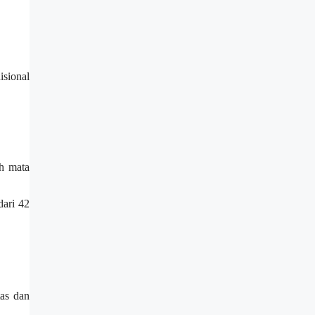
isional
uh mata
dari 42
as dan