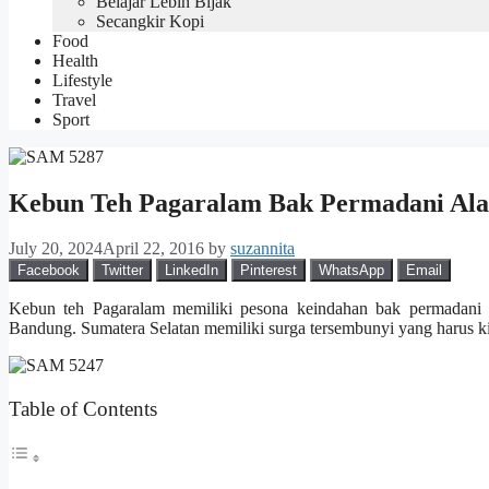
Belajar Lebih Bijak
Secangkir Kopi
Food
Health
Lifestyle
Travel
Sport
Kebun Teh Pagaralam Bak Permadani Al
July 20, 2024
April 22, 2016
by
suzannita
Facebook
Twitter
LinkedIn
Pinterest
WhatsApp
Email
Kebun teh Pagaralam memiliki pesona keindahan bak permadani a
Bandung. Sumatera Selatan memiliki surga tersembunyi yang harus ki
Table of Contents