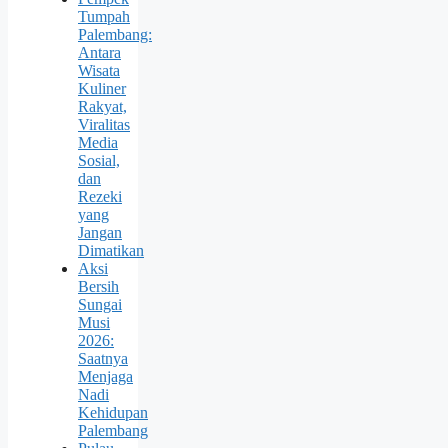
Tumpah
Palembang:
Antara
Wisata
Kuliner
Rakyat,
Viralitas
Media
Sosial,
dan
Rezeki
yang
Jangan
Dimatikan
Aksi
Bersih
Sungai
Musi
2026:
Saatnya
Menjaga
Nadi
Kehidupan
Palembang