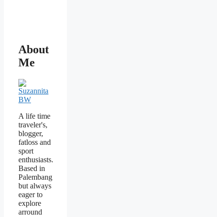
About
Me
A life time
traveler's,
blogger,
fatloss and
sport
enthusiasts.
Based in
Palembang
but always
eager to
explore
arround