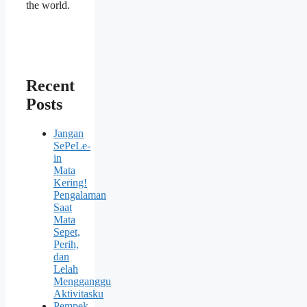
the world.
Recent
Posts
Jangan
SePeLe-
in
Mata
Kering!
Pengalaman
Saat
Mata
Sepet,
Perih,
dan
Lelah
Mengganggu
Aktivitasku
Pempek