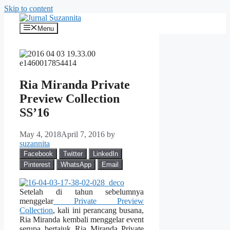
Skip to content
Menu
Ria Miranda Private
Preview Collection
SS’16
May 4, 2018
April 7, 2016
by
suzannita
Facebook
Twitter
LinkedIn
Pinterest
WhatsApp
Email
Setelah di tahun sebelumnya
menggelar
Private Preview
Collection
, kali ini perancang busana,
Ria Miranda kembali menggelar event
serupa bertajuk Ria Miranda Private