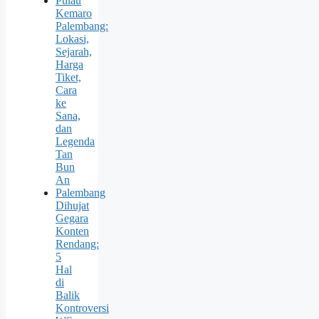
Pulau
Kemaro
Palembang:
Lokasi,
Sejarah,
Harga
Tiket,
Cara
ke
Sana,
dan
Legenda
Tan
Bun
An
Palembang
Dihujat
Gegara
Konten
Rendang:
5
Hal
di
Balik
Kontroversi