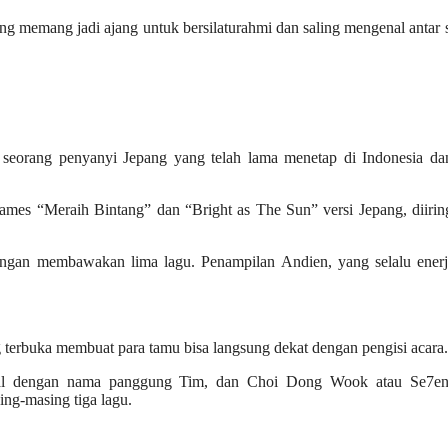
g memang jadi ajang untuk bersilaturahmi dan saling mengenal antar
 seorang penyanyi Jepang yang telah lama menetap di Indonesia dan
mes “Meraih Bintang” dan “Bright as The Sun” versi Jepang, diirin
engan membawakan lima lagu. Penampilan Andien, yang selalu enerj
g terbuka membuat para tamu bisa langsung dekat dengan pengisi acara.
al dengan nama panggung Tim, dan Choi Dong Wook atau Se7en,
g-masing tiga lagu.