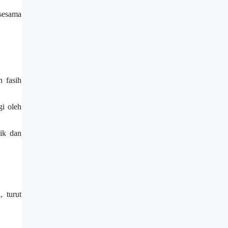
 sesama
 fasih
gi oleh
ik dan
 turut