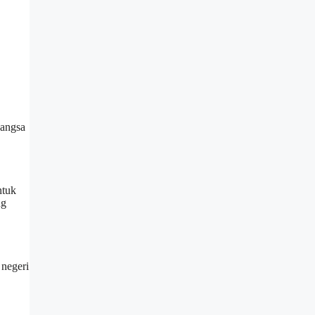
bangsa
ntuk
ng
 negeri