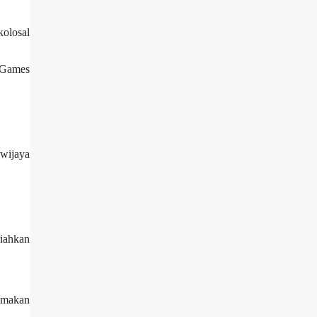
kolosal
n Games
iwijaya
riahkan
n makan