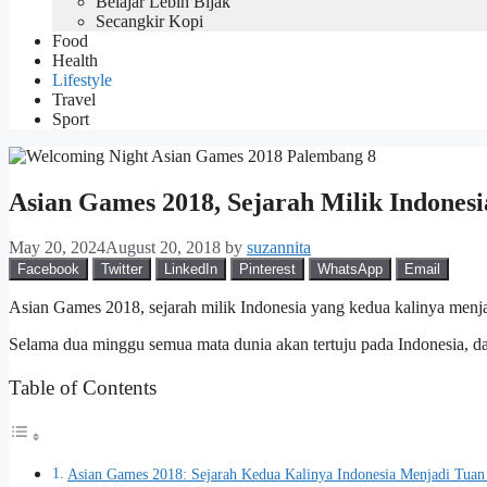
Belajar Lebih Bijak
Secangkir Kopi
Food
Health
Lifestyle
Travel
Sport
Asian Games 2018, Sejarah Milik Indonesi
May 20, 2024
August 20, 2018
by
suzannita
Facebook
Twitter
LinkedIn
Pinterest
WhatsApp
Email
Asian Games 2018, sejarah milik Indonesia yang kedua kalinya menjad
Selama dua minggu semua mata dunia akan tertuju pada Indonesia, d
Table of Contents
Asian Games 2018: Sejarah Kedua Kalinya Indonesia Menjadi Tua