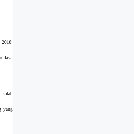
 2018,
budaya
k kalah
g yang