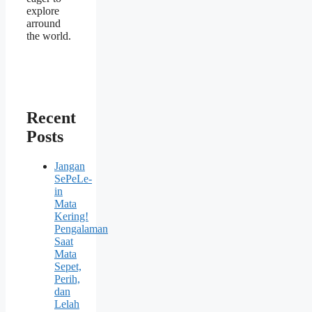
explore
arround
the world.
Recent
Posts
Jangan
SePeLe-
in
Mata
Kering!
Pengalaman
Saat
Mata
Sepet,
Perih,
dan
Lelah