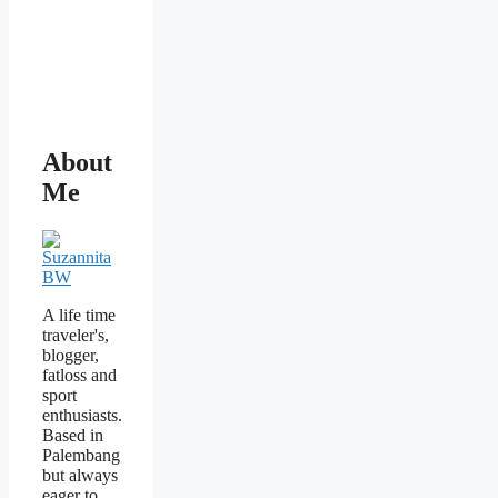
About
Me
A life time
traveler's,
blogger,
fatloss and
sport
enthusiasts.
Based in
Palembang
but always
eager to