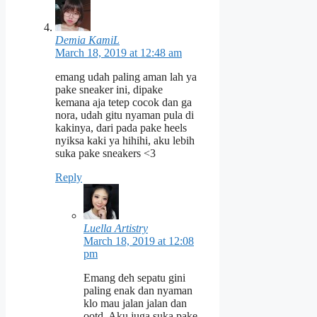
Demia KamiL
March 18, 2019 at 12:48 am
emang udah paling aman lah ya
pake sneaker ini, dipake
kemana aja tetep cocok dan ga
nora, udah gitu nyaman pula di
kakinya, dari pada pake heels
nyiksa kaki ya hihihi, aku lebih
suka pake sneakers <3
Reply
Luella Artistry
March 18, 2019 at 12:08
pm
Emang deh sepatu gini
paling enak dan nyaman
klo mau jalan jalan dan
ootd. Aku juga suka pake