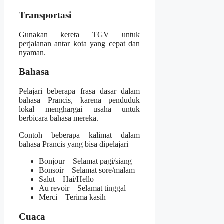
Transportasi
Gunakan kereta TGV untuk
perjalanan antar kota yang cepat dan
nyaman.
Bahasa
Pelajari beberapa frasa dasar dalam
bahasa Prancis, karena penduduk
lokal menghargai usaha untuk
berbicara bahasa mereka.
Contoh beberapa kalimat dalam
bahasa Prancis yang bisa dipelajari
Bonjour – Selamat pagi/siang
Bonsoir – Selamat sore/malam
Salut – Hai/Hello
Au revoir – Selamat tinggal
Merci – Terima kasih
Cuaca