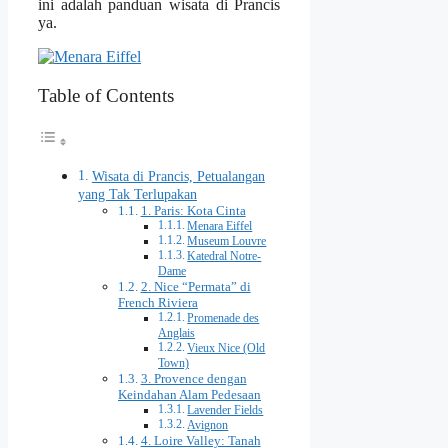
ini adalah panduan wisata di Prancis
ya.
Table of Contents
Wisata di Prancis, Petualangan
yang Tak Terlupakan
1. Paris: Kota Cinta
Menara Eiffel
Museum Louvre
Katedral Notre-
Dame
2. Nice “Permata” di
French Riviera
Promenade des
Anglais
Vieux Nice (Old
Town)
3. Provence dengan
Keindahan Alam Pedesaan
Lavender Fields
Avignon
4. Loire Valley: Tanah