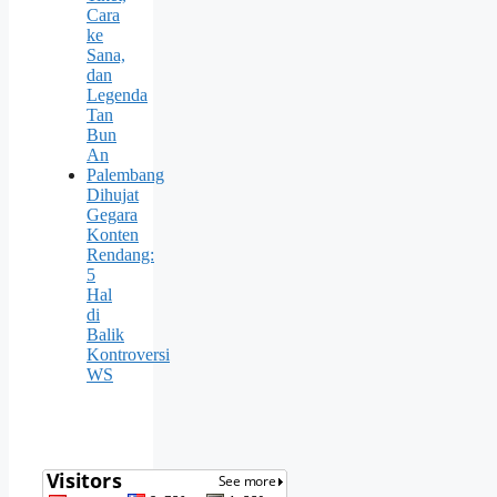
Cara
ke
Sana,
dan
Legenda
Tan
Bun
An
Palembang
Dihujat
Gegara
Konten
Rendang:
5
Hal
di
Balik
Kontroversi
WS