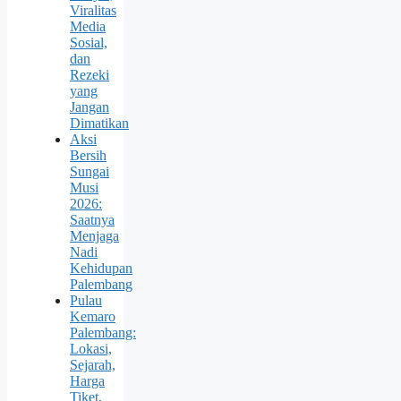
Viralitas
Media
Sosial,
dan
Rezeki
yang
Jangan
Dimatikan
Aksi
Bersih
Sungai
Musi
2026:
Saatnya
Menjaga
Nadi
Kehidupan
Palembang
Pulau
Kemaro
Palembang:
Lokasi,
Sejarah,
Harga
Tiket,