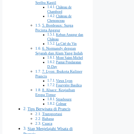
Seribu Kastil
Château de
Chambord
Château de
Chenonceau
5. Bordeaux: Surga
Pecinta Anggur
Kebun Anggur dan
Château
La Cité du Vin
6. Normandy dengan
Sejarah dan Alam Yang Indah
Mont Saint-Michel
Pantai Pendaratan
D-Day
7. Lyon: Ibukota Kuliner
Prancis
Vieux Lyon
Fourvière Basilica
8. Alsace: Keajaiban
Eropa Timur
Strasbourg
Colmar
Tips Berwisata di Prancis
Transportasi
Bahasa
Cuaca
Siap Menjelajahi Wisata di
Prancis