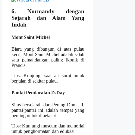
6. Normandy dengan
Sejarah dan Alam Yang
Indah
Mont Saint-Michel
Biara yang dibangun di atas pulau
kecil, Mont Saint-Michel adalah salah
satu pemandangan paling ikonik di
Prancis.
Tips: Kunjungi saat air surut untuk
berjalan di sekitar pulau.
Pantai Pendaratan D-Day
Situs bersejarah dari Perang Dunia II,
pantai-pantai ini adalah tempat yang
penting untuk dipelajari.
Tips: Kunjungi museum dan memorial
untuk penghormatan dan edukasi.