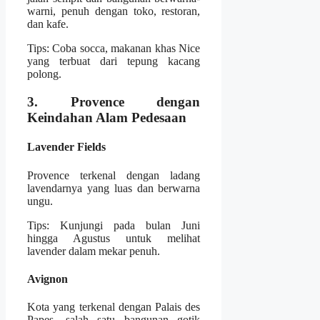
warni, penuh dengan toko, restoran,
dan kafe.
Tips: Coba socca, makanan khas Nice
yang terbuat dari tepung kacang
polong.
3. Provence dengan
Keindahan Alam Pedesaan
Lavender Fields
Provence terkenal dengan ladang
lavendarnya yang luas dan berwarna
ungu.
Tips: Kunjungi pada bulan Juni
hingga Agustus untuk melihat
lavender dalam mekar penuh.
Avignon
Kota yang terkenal dengan Palais des
Papes, salah satu bangunan gotik