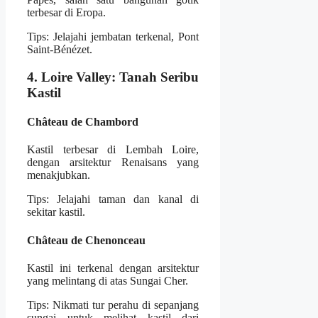
terbesar di Eropa.
Tips: Jelajahi jembatan terkenal, Pont
Saint-Bénézet.
4. Loire Valley: Tanah Seribu
Kastil
Château de Chambord
Kastil terbesar di Lembah Loire,
dengan arsitektur Renaisans yang
menakjubkan.
Tips: Jelajahi taman dan kanal di
sekitar kastil.
Château de Chenonceau
Kastil ini terkenal dengan arsitektur
yang melintang di atas Sungai Cher.
Tips: Nikmati tur perahu di sepanjang
sungai untuk melihat kastil dari