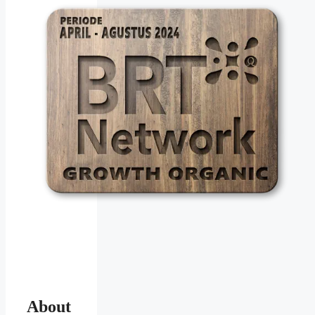
About