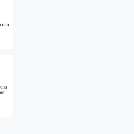
n dan
 …
rena
but
…