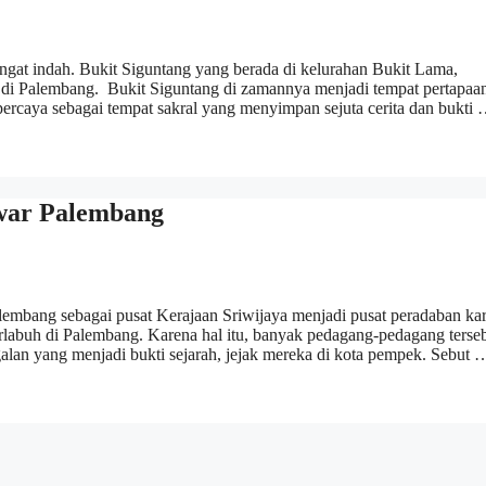
angat indah. Bukit Siguntang yang berada di kelurahan Bukit Lama,
h di Palembang. Bukit Siguntang di zamannya menjadi tempat pertapaa
percaya sebagai tempat sakral yang menyimpan sejuta cerita dan bukti
war Palembang
alembang sebagai pusat Kerajaan Sriwijaya menjadi pusat peradaban ka
labuh di Palembang. Karena hal itu, banyak pedagang-pedagang terse
lan yang menjadi bukti sejarah, jejak mereka di kota pempek. Sebut 