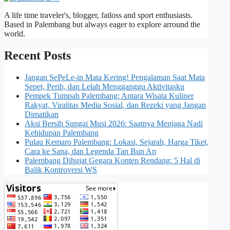
A life time traveler's, blogger, fatloss and sport enthusiasts.
Based in Palembang but always eager to explore arround the
world.
Recent Posts
Jangan SePeLe-in Mata Kering! Pengalaman Saat Mata
Sepet, Perih, dan Lelah Mengganggu Aktivitasku
Pempek Tumpah Palembang: Antara Wisata Kuliner
Rakyat, Viralitas Media Sosial, dan Rezeki yang Jangan
Dimatikan
Aksi Bersih Sungai Musi 2026: Saatnya Menjaga Nadi
Kehidupan Palembang
Pulau Kemaro Palembang: Lokasi, Sejarah, Harga Tiket,
Cara ke Sana, dan Legenda Tan Bun An
Palembang Dihujat Gegara Konten Rendang: 5 Hal di
Balik Kontroversi WS