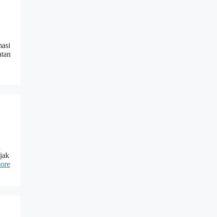
masi
atan
a
jak
ore