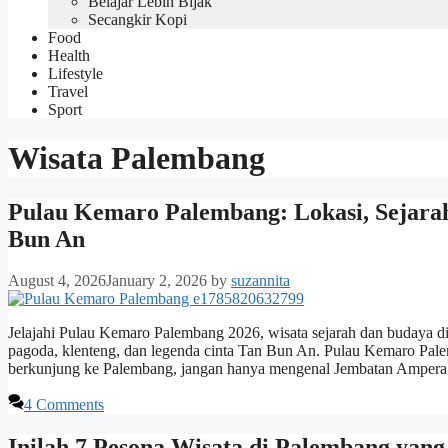
Belajar Lebih Bijak
Secangkir Kopi
Food
Health
Lifestyle
Travel
Sport
Wisata Palembang
Pulau Kemaro Palembang: Lokasi, Sejarah
Bun An
August 4, 2026
January 2, 2026
by
suzannita
Jelajahi Pulau Kemaro Palembang 2026, wisata sejarah dan budaya di
pagoda, klenteng, dan legenda cinta Tan Bun An. Pulau Kemaro Pale
berkunjung ke Palembang, jangan hanya mengenal Jembatan Amper
4 Comments
Inilah 7 Pesona Wisata di Palembang ya