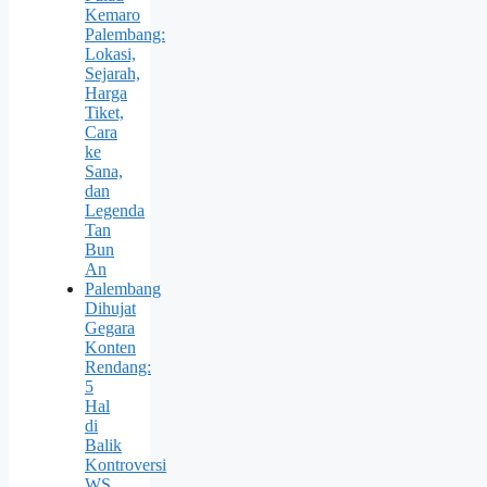
Kemaro
Palembang:
Lokasi,
Sejarah,
Harga
Tiket,
Cara
ke
Sana,
dan
Legenda
Tan
Bun
An
Palembang
Dihujat
Gegara
Konten
Rendang:
5
Hal
di
Balik
Kontroversi
WS