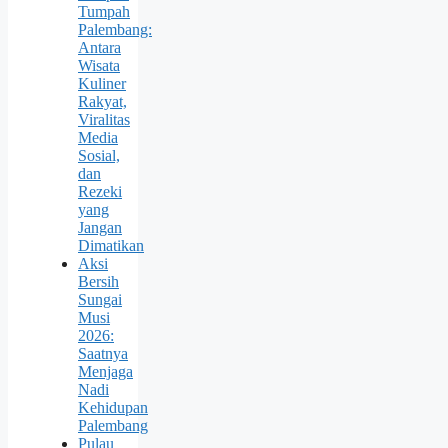
Tumpah
Palembang:
Antara
Wisata
Kuliner
Rakyat,
Viralitas
Media
Sosial,
dan
Rezeki
yang
Jangan
Dimatikan
Aksi
Bersih
Sungai
Musi
2026:
Saatnya
Menjaga
Nadi
Kehidupan
Palembang
Pulau