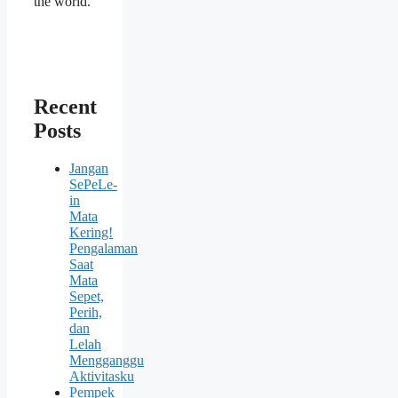
the world.
Recent
Posts
Jangan
SePeLe-
in
Mata
Kering!
Pengalaman
Saat
Mata
Sepet,
Perih,
dan
Lelah
Mengganggu
Aktivitasku
Pempek