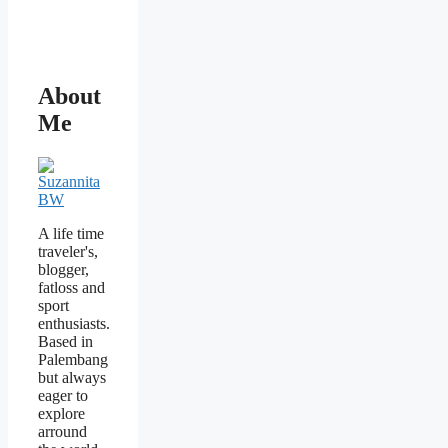
About
Me
A life time
traveler's,
blogger,
fatloss and
sport
enthusiasts.
Based in
Palembang
but always
eager to
explore
arround