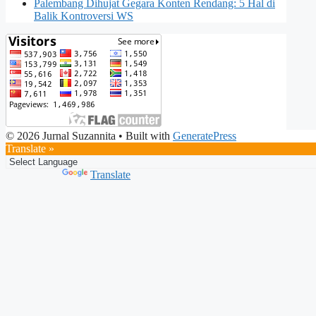
Palembang Dihujat Gegara Konten Rendang: 5 Hal di
Balik Kontroversi WS
© 2026 Jurnal Suzannita
• Built with
GeneratePress
Translate »
Powered by
Translate