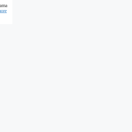
sama
ore