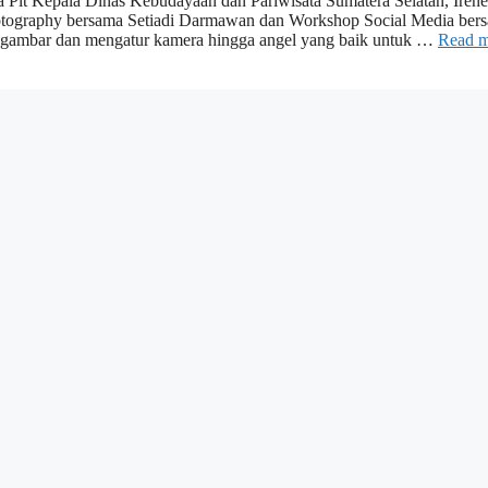
a Plt Kepala Dinas Kebudayaan dan Pariwisata Sumatera Selatan, Irene
hotography bersama Setiadi Darmawan dan Workshop Social Media ber
 gambar dan mengatur kamera hingga angel yang baik untuk …
Read m