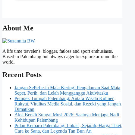
About Me
A life time traveler's, blogger, fatloss and sport enthusiasts.
Based in Palembang but always eager to explore arround the
world.
Recent Posts
Jangan SePeLe-in Mata Kering! Pengalaman Saat Mata
Sepet, Perih, dan Lelah Mengganggu Aktivitasku
Pempek Tumpah Palembang: Antara Wisata Kuliner
Rakyat, Viralitas Media Sosial, dan Rezeki yang Jangan
Dimatikan
Aksi Bersih Sungai Musi 2026: Saatnya Menjaga Nadi
Kehidupan Palembang
Pulau Kemaro Palembang: Lokasi, Sejarah, Harga Tiket,
Cara ke Sana, dan Legenda Tan Bun An