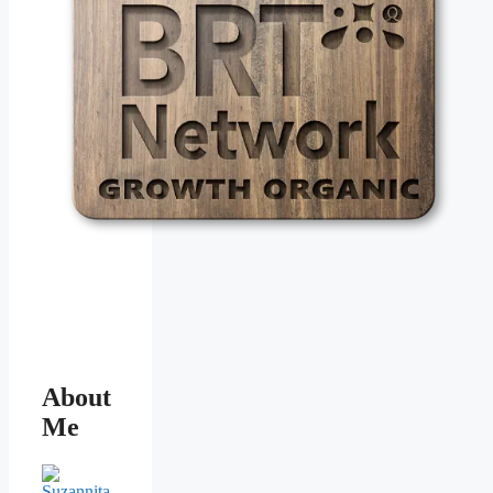
About
Me