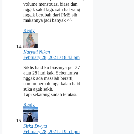
volume menstruasi biasa dan
nggak sakit lagi. satu hal yang
nggak berubah dari PMS sih :
makannya jadi banyak ^^
Reply
Karyati Niken
February 28, 2021 at 8:43 pm
Siklis haid ku biasanya per 27
atau 28 hari kak. Sebenarnya
nggak ada masalah berarti,
namun pernah juga kalau haid
suka agak sakit.
Tapi sekarang sudah teratasi.
Reply
Siska Dwyta
February 28, 2021 at 9:51 pm