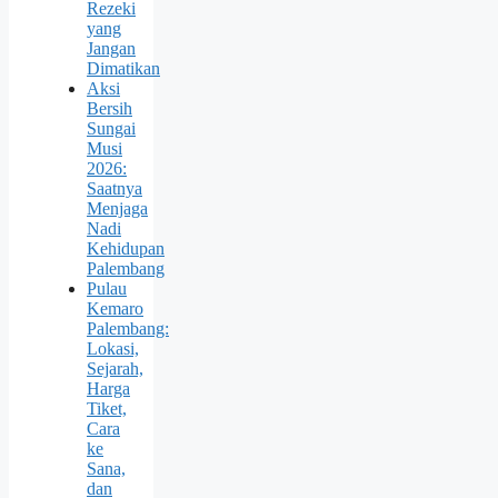
Rezeki
yang
Jangan
Dimatikan
Aksi
Bersih
Sungai
Musi
2026:
Saatnya
Menjaga
Nadi
Kehidupan
Palembang
Pulau
Kemaro
Palembang:
Lokasi,
Sejarah,
Harga
Tiket,
Cara
ke
Sana,
dan