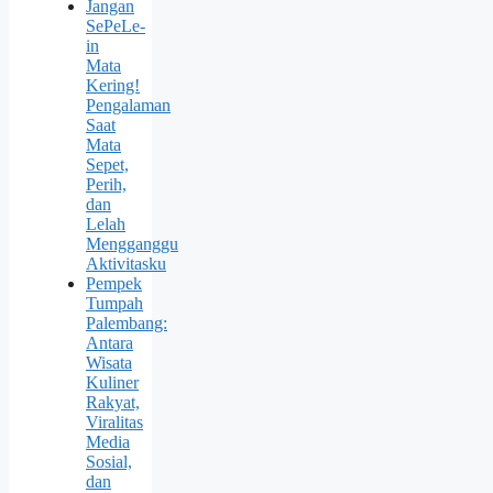
Jangan
SePeLe-
in
Mata
Kering!
Pengalaman
Saat
Mata
Sepet,
Perih,
dan
Lelah
Mengganggu
Aktivitasku
Pempek
Tumpah
Palembang:
Antara
Wisata
Kuliner
Rakyat,
Viralitas
Media
Sosial,
dan