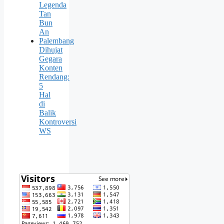
Legenda
Tan
Bun
An
Palembang
Dihujat
Gegara
Konten
Rendang:
5
Hal
di
Balik
Kontroversi
WS