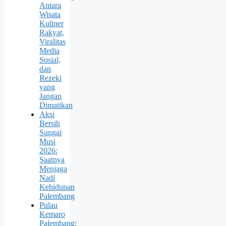
Antara
Wisata
Kuliner
Rakyat,
Viralitas
Media
Sosial,
dan
Rezeki
yang
Jangan
Dimatikan
Aksi
Bersih
Sungai
Musi
2026:
Saatnya
Menjaga
Nadi
Kehidupan
Palembang
Pulau
Kemaro
Palembang: