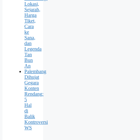
Lokasi,
Sejarah,
Harga
Tiket,
Cara
ke
Sana,
dan
Legenda
Tan
Bun
An
Palembang
Dihujat
Gegara
Konten
Rendang:
5
Hal
di
Balik
Kontroversi
WS