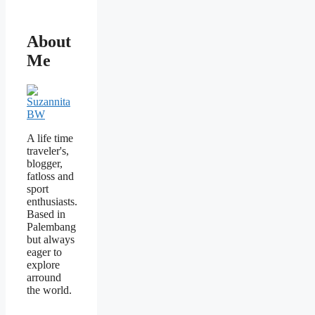
About
Me
A life time
traveler's,
blogger,
fatloss and
sport
enthusiasts.
Based in
Palembang
but always
eager to
explore
arround
the world.