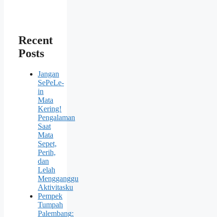
Recent
Posts
Jangan
SePeLe-
in
Mata
Kering!
Pengalaman
Saat
Mata
Sepet,
Perih,
dan
Lelah
Mengganggu
Aktivitasku
Pempek
Tumpah
Palembang: