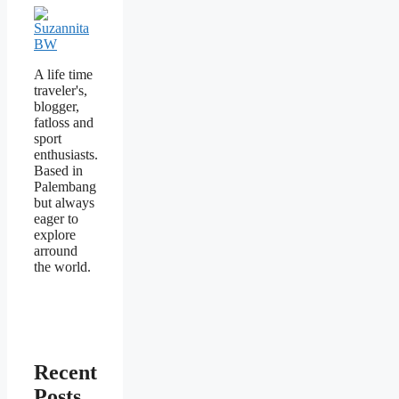
A life time
traveler's,
blogger,
fatloss and
sport
enthusiasts.
Based in
Palembang
but always
eager to
explore
arround
the world.
Recent
Posts