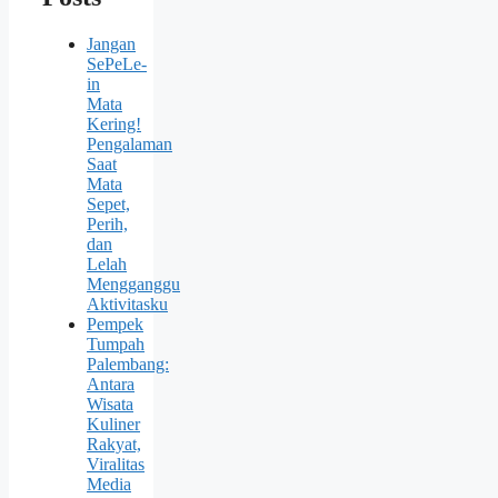
Jangan
SePeLe-
in
Mata
Kering!
Pengalaman
Saat
Mata
Sepet,
Perih,
dan
Lelah
Mengganggu
Aktivitasku
Pempek
Tumpah
Palembang:
Antara
Wisata
Kuliner
Rakyat,
Viralitas
Media