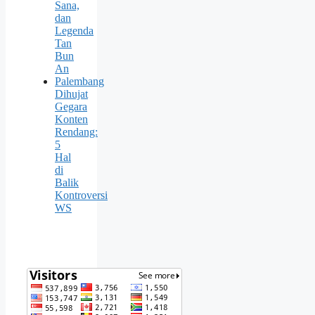
Sana,
dan
Legenda
Tan
Bun
An
Palembang
Dihujat
Gegara
Konten
Rendang:
5
Hal
di
Balik
Kontroversi
WS