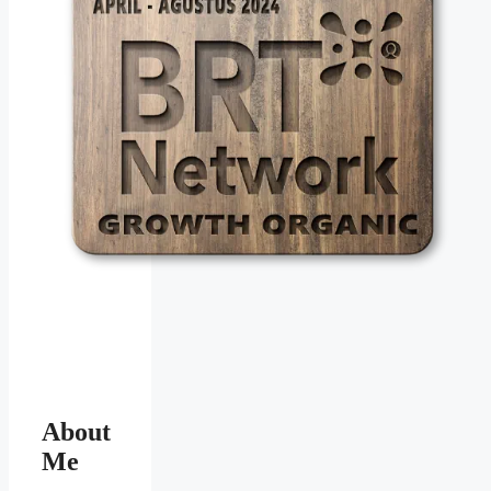
About
Me