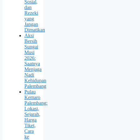
Sosial,
dan
Rezeki
yang
Jangan
Dimatikan
Aksi
Bersih
Sungai
Musi
2026:
Saatnya
Menjaga
Nadi
Kehidupan
Palembang
Pulau
Kemaro
Palembang:
Lokasi,
Sejarah,
Harga
Tiket,
Cara
ke