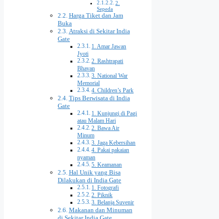
2.
Sepeda
Harga Tiket dan Jam
Buka
Atraksi di Sekitar India
Gate
1. Amar Jawan
Jyoti
2. Rashtrapati
Bhavan
3. National War
Memorial
4. Children’s Park
Tips Berwisata di India
Gate
1. Kunjungi di Pagi
atau Malam Hari
2. Bawa Air
Minum
3. Jaga Kebersihan
4. Pakai pakaian
nyaman
5. Keamanan
Hal Unik yang Bisa
Dilakukan di India Gate
1. Fotografi
2. Piknik
3. Belanja Suvenir
Makanan dan Minuman
di Sekitar India Gate