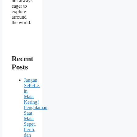
but always
eager to
explore
arround
the world.
Recent
Posts
Jangan
SePeLe-
in
Mata
Kering!
Pengalaman
Saat
Mata
Sepet,
Perih,
dan