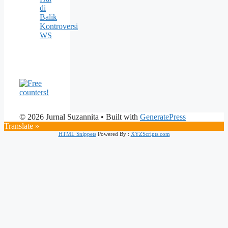
di
Balik
Kontroversi
WS
© 2026 Jurnal Suzannita
• Built with
GeneratePress
Translate »
HTML Snippets
Powered By :
XYZScripts.com