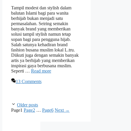
Tampil modest dan stylish dalam
balutan Islami bagi para wanita
berhijab bukan menjadi satu
permasalahan. Seiring semakin
banyak brand yang memberikan
solusi tampil stylish namun tetap
sopan bagi para pengguna hijab.
Salah satunya kehadiran brand
fashion busana muslim lokal L.tru.
Diikuti juga dengan semakin banyak
artis ya berhijab yang memberikan
inspirasi gaya berbusana muslim.
Seperti …
Read more
13 Comments
Older posts
Page
1
Page
2
…
Page
6
Next
→