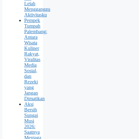
Lelah
Mengganggu
Aktivitasku
Pempek
Tumpah
Palembang:
Antara
Wisata
Kuliner
Rakyat,
Viralitas
Media
Sosial,
dan
Rezeki
yang
Jangan
Dimatikan
Aksi
Bersih
Sungai
Musi
2026:
Saatnya
Menjaga