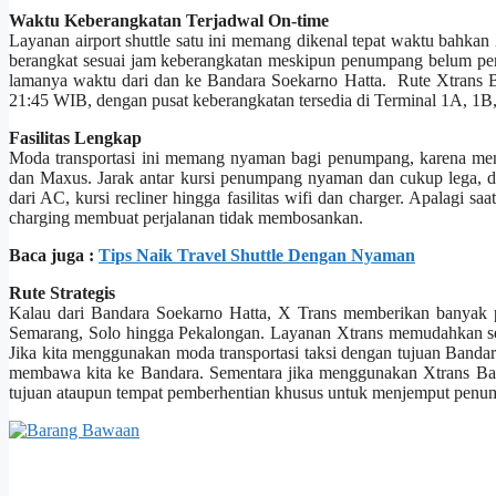
Waktu Keberangkatan Terjadwal On-time
Layanan airport shuttle satu ini memang dikenal tepat waktu bahkan
berangkat sesuai jam keberangkatan meskipun penumpang belum pe
lamanya waktu dari dan ke Bandara Soekarno Hatta. Rute Xtrans B
21:45 WIB, dengan pusat keberangkatan tersedia di Terminal 1A, 1B,
Fasilitas Lengkap
Moda transportasi ini memang nyaman bagi penumpang, karena meng
dan Maxus. Jarak antar kursi penumpang nyaman dan cukup lega, de
dari AC, kursi recliner hingga fasilitas wifi dan charger. Apalagi 
charging membuat perjalanan tidak membosankan.
Baca juga :
Tips Naik Travel Shuttle Dengan Nyaman
Rute Strategis
Kalau dari Bandara Soekarno Hatta, X Trans memberikan banyak pi
Semarang, Solo hingga Pekalongan. Layanan Xtrans memudahkan seka
Jika kita menggunakan moda transportasi taksi dengan tujuan Bandara,
membawa kita ke Bandara. Sementara jika menggunakan Xtrans Banda
tujuan ataupun tempat pemberhentian khusus untuk menjemput penu