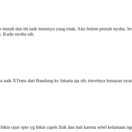
h murah dan titi naik turunnya yang enak. Aku belom pernah nyoba. S
t. Kudu nyoba nih.
sa naik XTrans dari Bandung ke Jakarta aja sih, travelnya lumayan ny
gk bikin opar oper yg bikin capek fisik dan hati karena sebel kelamaan n