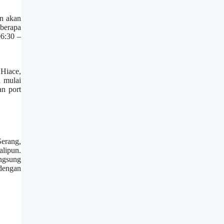
an akan
berapa
6:30 –
 Hiace,
i mulai
an port
erang,
alipun.
angsung
 dengan