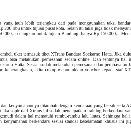
arga yang jauh lebih terjangkau dari pada menggunakan taksi bandar
Rp 200 ribu
untuk tujuan pusat kota. Selain itu taksi juga tidak melayani
Rp 60.000,- sedangkan untuk tujuan Bandung hanya Rp 150.000,-. Men
embeli tiket termasuk tiket XTrans Bandara Soekarno Hatta. Jika dul
mua bisa melakukan pemesanan secara online. Dan tentunya hal in
oekarno Hatta. Sesaat sudah melakukan pemesanan dan pembayaran be
ari keberangkatan, kita cukup menunjukkan voucher kepada staf XTr
n dan kenyamanannya ditambah dengan kendaraan yang bersih serta A
ika sopir dari Xtrans ini sudah mendapatkan training berkendara ya
emudi dalam hal mematuhi rambu-rambu lalu lintas. Sehingga hal in
n kenyamanan berkendara sesuai standar keselamatan khusus ini jug