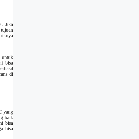
a. Jika
 tujuan
ariknya
u untuk
i bisa
rhasil
ans di
C yang
ng baik
i bisa
a bisa