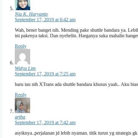
Nia K. Haryanto
September 17, 2019 at 6:42 am
Wah, bener banget nih. Mending pake shuttle bandara ya. Lebi
ini pakenya taksi. Dan nyebelin. Harganya suka mahalin bange
Reply
Widya Lim
September 17, 2019 at 7:25 am
baru tau nih XTrans ada shuttle bandara khusus yaah.. Aku bia
Reply
artha
September 17, 2019 at 7:42 am
asyiknya..perjalanan jd lebih nyaman. titik turun yg strategis 