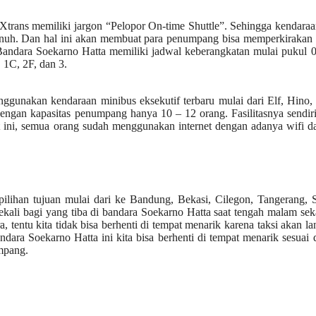
 Xtrans memiliki jargon “Pelopor On-time Shuttle”. Sehingga kendara
nuh. Dan hal ini akan membuat para penumpang bisa memperkirakan 
andara Soekarno Hatta memiliki jadwal keberangkatan mulai pukul 0
 1C, 2F, dan 3.
gunakan kendaraan minibus eksekutif terbaru mulai dari Elf, Hino,
ngan kapasitas penumpang hanya 10 – 12 orang. Fasilitasnya sendir
saat ini, semua orang sudah menggunakan internet dengan adanya wifi d
lihan tujuan mulai dari ke Bandung, Bekasi, Cilegon, Tangerang, S
li bagi yang tiba di bandara Soekarno Hatta saat tengah malam sek
 tentu kita tidak bisa berhenti di tempat menarik karena taksi akan l
ra Soekarno Hatta ini kita bisa berhenti di tempat menarik sesuai
mpang.