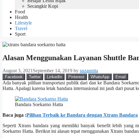
Belajar Lebih Bijak
Secangkir Kopi
Food
Health
Lifestyle
Travel
Sport
Alasan Menggunakan Layanan Shuttle Ba
August 3, 2021
September 14, 2019
by
suzannita
Facebook
Twitter
LinkedIn
Pinterest
WhatsApp
Email
Ada banyak pilihan transportasi publik dari dan ke Bandara Soekarno
Hatta. Apalagi karena letak bandara internasional ini jauh dari pusa
Bandara Soekarno Hatta
Baca juga :
Pilihan Terbaik ke Bandara dengan Xtrans Bandara
Seperti Xtrans bandara yang memiliki banyak benefit lebih yang me
Soekarno Hatta. Berikut ini alasan tepat menggunakan Xtrans bandar