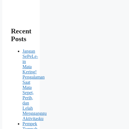
Recent
Posts
Jangan
SePeLe-
in
Mata
Kering!
Pengalaman
Saat
Mata
Sepet,
Perih,
dan
Lelah
Mengganggu
Aktivitasku
Pempek
Tumpah