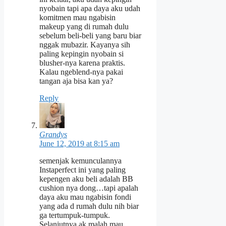
nyobain tapi apa daya aku udah
komitmen mau ngabisin
makeup yang di rumah dulu
sebelum beli-beli yang baru biar
nggak mubazir. Kayanya sih
paling kepingin nyobain si
blusher-nya karena praktis.
Kalau ngeblend-nya pakai
tangan aja bisa kan ya?
Reply
Grandys
June 12, 2019 at 8:15 am
semenjak kemunculannya
Instaperfect ini yang paling
kepengen aku beli adalah BB
cushion nya dong…tapi apalah
daya aku mau ngabisin fondi
yang ada d rumah dulu nih biar
ga tertumpuk-tumpuk.
Selanjutnya ak malah mau