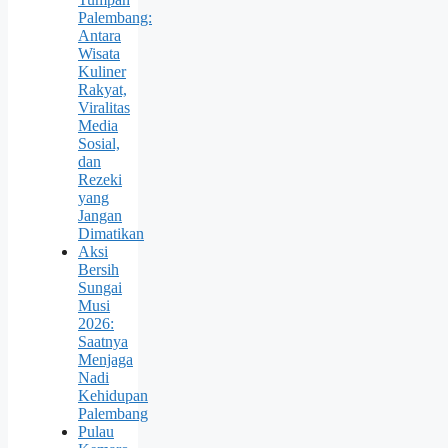
Palembang:
Antara
Wisata
Kuliner
Rakyat,
Viralitas
Media
Sosial,
dan
Rezeki
yang
Jangan
Dimatikan
Aksi
Bersih
Sungai
Musi
2026:
Saatnya
Menjaga
Nadi
Kehidupan
Palembang
Pulau