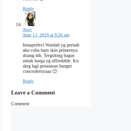
Reply
Novi
June 13, 2019 at 9:26 am
Instaperfect Wardah yg pernah
aku coba baru skin primernya
doang nih. Tergolong bagus
untuk harga yg affordable. Ku
skrg lagi penasaran banget
concealernyaaa 🙂
Reply
Leave a Comment
Comment