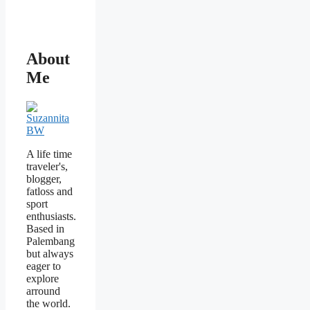
About
Me
A life time
traveler's,
blogger,
fatloss and
sport
enthusiasts.
Based in
Palembang
but always
eager to
explore
arround
the world.