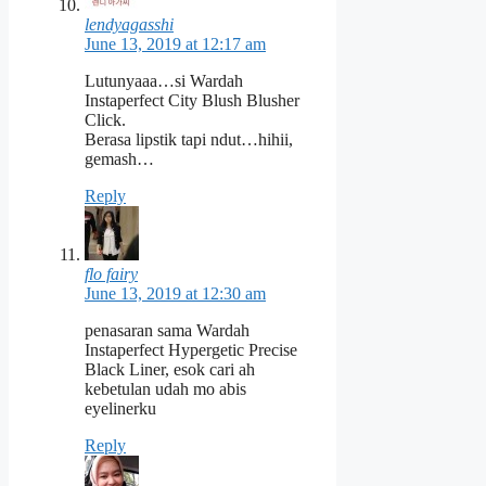
lendyagasshi
June 13, 2019 at 12:17 am
Lutunyaaa…si Wardah
Instaperfect City Blush Blusher
Click.
Berasa lipstik tapi ndut…hihii,
gemash…
Reply
flo fairy
June 13, 2019 at 12:30 am
penasaran sama Wardah
Instaperfect Hypergetic Precise
Black Liner, esok cari ah
kebetulan udah mo abis
eyelinerku
Reply