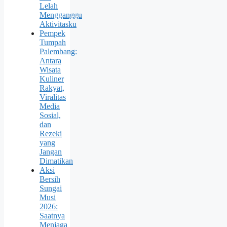
Lelah
Mengganggu
Aktivitasku
Pempek
Tumpah
Palembang:
Antara
Wisata
Kuliner
Rakyat,
Viralitas
Media
Sosial,
dan
Rezeki
yang
Jangan
Dimatikan
Aksi
Bersih
Sungai
Musi
2026:
Saatnya
Menjaga