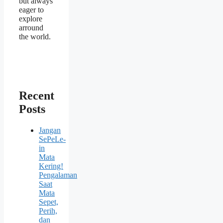
but always
eager to
explore
arround
the world.
Recent
Posts
Jangan
SePeLe-
in
Mata
Kering!
Pengalaman
Saat
Mata
Sepet,
Perih,
dan