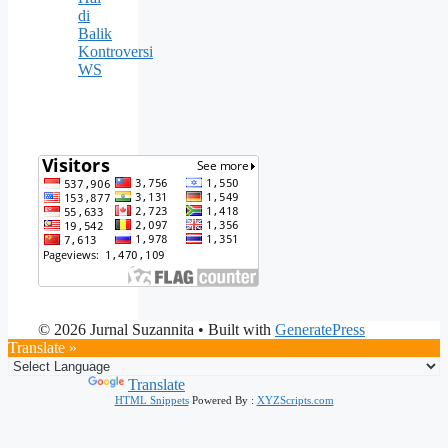
di
Balik
Kontroversi
WS
© 2026 Jurnal Suzannita
• Built with
GeneratePress
Translate »
Powered by
Translate
HTML Snippets
Powered By :
XYZScripts.com