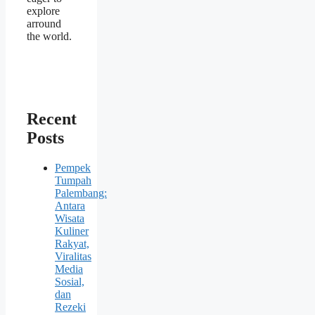
explore
arround
the world.
Recent
Posts
Pempek
Tumpah
Palembang:
Antara
Wisata
Kuliner
Rakyat,
Viralitas
Media
Sosial,
dan
Rezeki