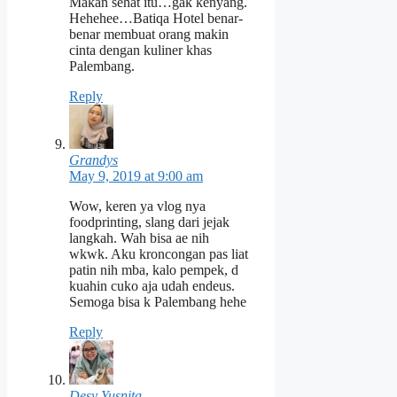
Makan sehat itu…gak kenyang.
Hehehee…Batiqa Hotel benar-
benar membuat orang makin
cinta dengan kuliner khas
Palembang.
Reply
Grandys
May 9, 2019 at 9:00 am
Wow, keren ya vlog nya
foodprinting, slang dari jejak
langkah. Wah bisa ae nih
wkwk. Aku kroncongan pas liat
patin nih mba, kalo pempek, d
kuahin cuko aja udah endeus.
Semoga bisa k Palembang hehe
Reply
Desy Yusnita