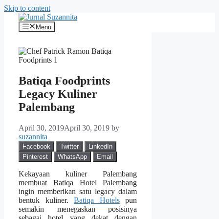
Skip to content
Menu
Batiqa Foodprints
Legacy Kuliner
Palembang
April 30, 2019
April 30, 2019
by
suzannita
Facebook
Twitter
LinkedIn
Pinterest
WhatsApp
Email
Kekayaan kuliner Palembang
membuat Batiqa Hotel Palembang
ingin memberikan satu legacy dalam
bentuk kuliner.
Batiqa Hotels
pun
semakin menegaskan posisinya
sebagai hotel yang dekat dengan