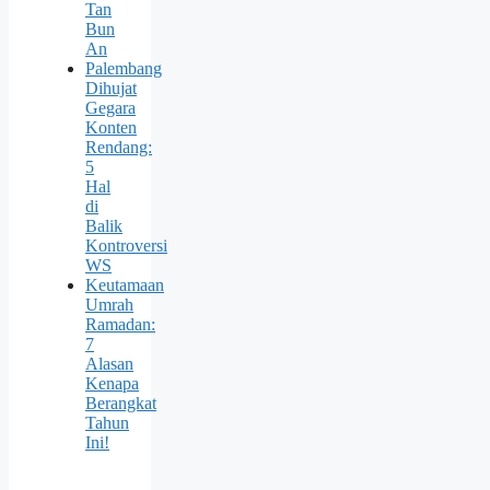
Tan
Bun
An
Palembang
Dihujat
Gegara
Konten
Rendang:
5
Hal
di
Balik
Kontroversi
WS
Keutamaan
Umrah
Ramadan:
7
Alasan
Kenapa
Berangkat
Tahun
Ini!