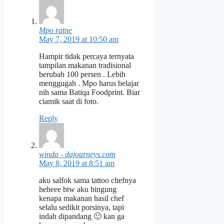
Mpo ratne
May 7, 2019 at 10:50 am
Hampir tidak percaya ternyata
tampilan makanan tradisional
berubah 100 persen . Lebih
menggugah . Mpo harus belajar
nih sama Batiqa Foodprint. Biar
ciamik saat di foto.
Reply
winda - dajourneys.com
May 8, 2019 at 8:51 am
aku salfok sama tattoo chefnya
heheee btw aku bingung
kenapa makanan hasil chef
selalu sedikit porsinya, tapi
indah dipandang 🙂 kan ga