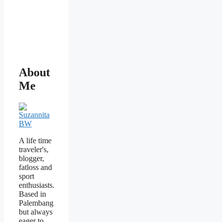
About
Me
A life time
traveler's,
blogger,
fatloss and
sport
enthusiasts.
Based in
Palembang
but always
eager to