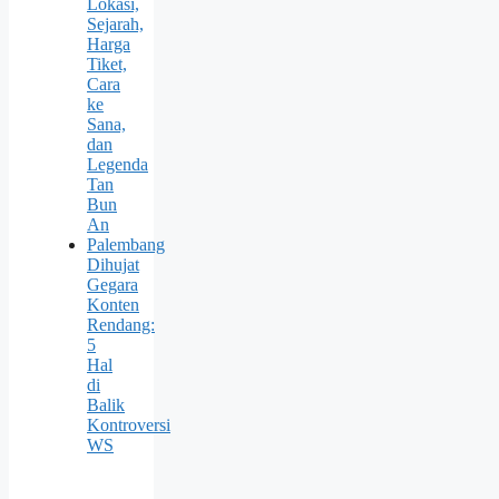
Lokasi,
Sejarah,
Harga
Tiket,
Cara
ke
Sana,
dan
Legenda
Tan
Bun
An
Palembang
Dihujat
Gegara
Konten
Rendang:
5
Hal
di
Balik
Kontroversi
WS