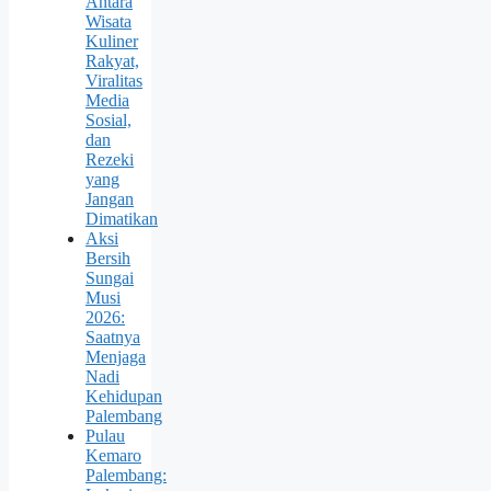
Antara
Wisata
Kuliner
Rakyat,
Viralitas
Media
Sosial,
dan
Rezeki
yang
Jangan
Dimatikan
Aksi
Bersih
Sungai
Musi
2026:
Saatnya
Menjaga
Nadi
Kehidupan
Palembang
Pulau
Kemaro
Palembang: