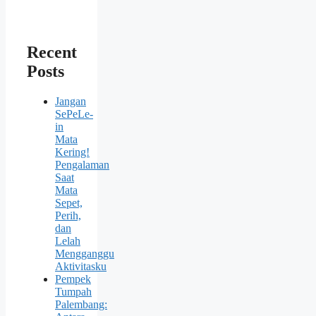
Recent
Posts
Jangan
SePeLe-
in
Mata
Kering!
Pengalaman
Saat
Mata
Sepet,
Perih,
dan
Lelah
Mengganggu
Aktivitasku
Pempek
Tumpah
Palembang: