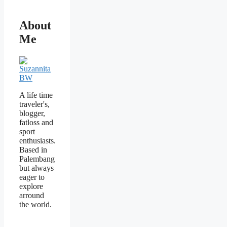
About
Me
A life time
traveler's,
blogger,
fatloss and
sport
enthusiasts.
Based in
Palembang
but always
eager to
explore
arround
the world.