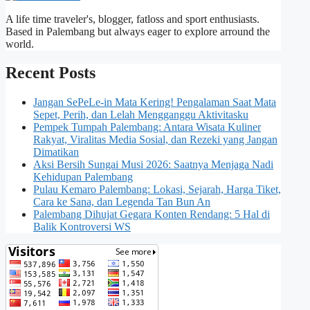
A life time traveler's, blogger, fatloss and sport enthusiasts.
Based in Palembang but always eager to explore arround the
world.
Recent Posts
Jangan SePeLe-in Mata Kering! Pengalaman Saat Mata
Sepet, Perih, dan Lelah Mengganggu Aktivitasku
Pempek Tumpah Palembang: Antara Wisata Kuliner
Rakyat, Viralitas Media Sosial, dan Rezeki yang Jangan
Dimatikan
Aksi Bersih Sungai Musi 2026: Saatnya Menjaga Nadi
Kehidupan Palembang
Pulau Kemaro Palembang: Lokasi, Sejarah, Harga Tiket,
Cara ke Sana, dan Legenda Tan Bun An
Palembang Dihujat Gegara Konten Rendang: 5 Hal di
Balik Kontroversi WS