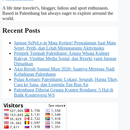
A life time traveler's, blogger, fatloss and sport enthusiasts.
Based in Palembang but always eager to explore arround the
world.
Recent Posts
Jangan SePeLe-in Mata Kering! Pengalaman Saat Mata
Sepet, Perih, dan Lelah Mengganggu Aktivitasku
Pempek Tumpah Palembang: Antara Wisata Kuliner
Rakyat, Viralitas Media Sosial, dan Rezeki yang Jangan
Dimatikan
Aksi Bersih Sungai Musi 2026: Saatnya Menjaga Nadi
Kehidupan Palembang
Pulau Kemaro Palembang: Lokasi, Sejarah, Harga Tiket,
Cara ke Sana, dan Legenda Tan Bun An
Palembang Dihujat Gegara Konten Rendang: 5 Hal di
Balik Kontroversi WS