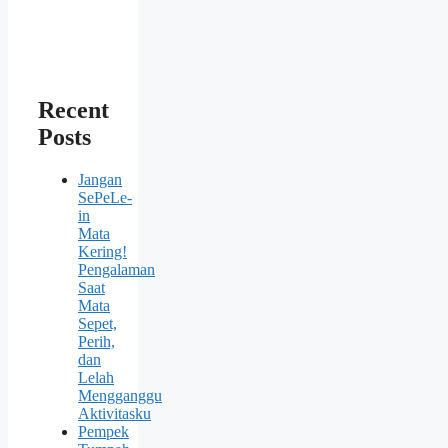
Recent
Posts
Jangan
SePeLe-
in
Mata
Kering!
Pengalaman
Saat
Mata
Sepet,
Perih,
dan
Lelah
Mengganggu
Aktivitasku
Pempek