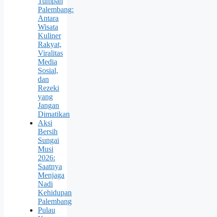
Tumpah
Palembang:
Antara
Wisata
Kuliner
Rakyat,
Viralitas
Media
Sosial,
dan
Rezeki
yang
Jangan
Dimatikan
Aksi
Bersih
Sungai
Musi
2026:
Saatnya
Menjaga
Nadi
Kehidupan
Palembang
Pulau