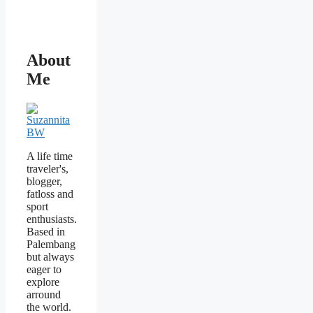
About
Me
A life time
traveler's,
blogger,
fatloss and
sport
enthusiasts.
Based in
Palembang
but always
eager to
explore
arround
the world.