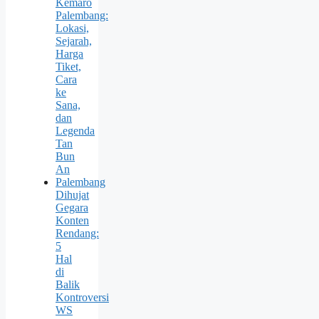
Kemaro
Palembang:
Lokasi,
Sejarah,
Harga
Tiket,
Cara
ke
Sana,
dan
Legenda
Tan
Bun
An
Palembang
Dihujat
Gegara
Konten
Rendang:
5
Hal
di
Balik
Kontroversi
WS