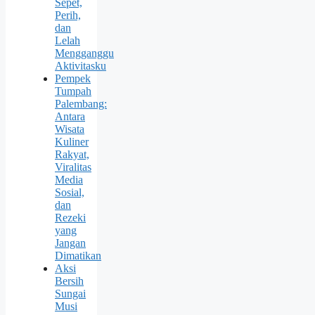
Sepet,
Perih,
dan
Lelah
Mengganggu
Aktivitasku
Pempek
Tumpah
Palembang:
Antara
Wisata
Kuliner
Rakyat,
Viralitas
Media
Sosial,
dan
Rezeki
yang
Jangan
Dimatikan
Aksi
Bersih
Sungai
Musi