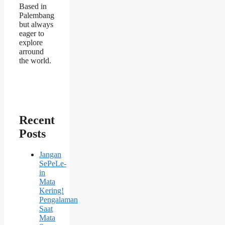
Based in
Palembang
but always
eager to
explore
arround
the world.
Recent
Posts
Jangan
SePeLe-
in
Mata
Kering!
Pengalaman
Saat
Mata