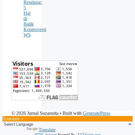
Rendang:
5
Hal
di
Balik
Kontroversi
WS
© 2026 Jurnal Suzannita
• Built with
GeneratePress
Translate »
Powered by
Translate
HTML Snippets
Powered By :
XYZScripts.com