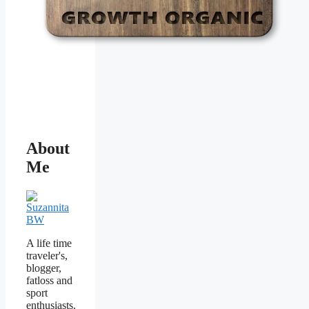
About
Me
A life time
traveler's,
blogger,
fatloss and
sport
enthusiasts.