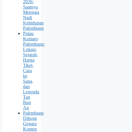
2026:
Saatnya
Menjaga
Nadi
Kehidupan
Palembang
Pulau
Kemaro
Palembang:
Lokasi,
Sejarah,
Harga
Tiket,
Cara
ke
Sana,
dan
Legenda
Tan
Bun
An
Palembang
Dihujat
Gegara
Konten