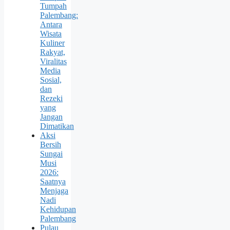
Tumpah
Palembang:
Antara
Wisata
Kuliner
Rakyat,
Viralitas
Media
Sosial,
dan
Rezeki
yang
Jangan
Dimatikan
Aksi
Bersih
Sungai
Musi
2026:
Saatnya
Menjaga
Nadi
Kehidupan
Palembang
Pulau