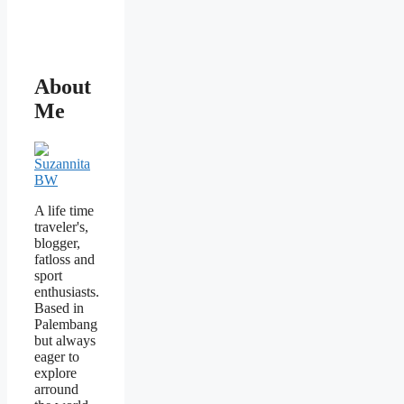
About
Me
A life time
traveler's,
blogger,
fatloss and
sport
enthusiasts.
Based in
Palembang
but always
eager to
explore
arround