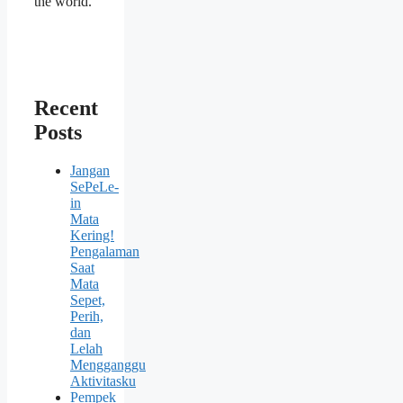
the world.
Recent
Posts
Jangan
SePeLe-
in
Mata
Kering!
Pengalaman
Saat
Mata
Sepet,
Perih,
dan
Lelah
Mengganggu
Aktivitasku
Pempek