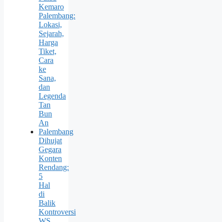
Kemaro
Palembang:
Lokasi,
Sejarah,
Harga
Tiket,
Cara
ke
Sana,
dan
Legenda
Tan
Bun
An
Palembang
Dihujat
Gegara
Konten
Rendang:
5
Hal
di
Balik
Kontroversi
WS