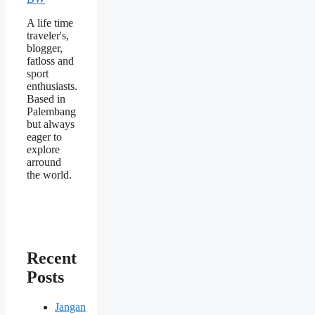
A life time
traveler's,
blogger,
fatloss and
sport
enthusiasts.
Based in
Palembang
but always
eager to
explore
arround
the world.
Recent
Posts
Jangan