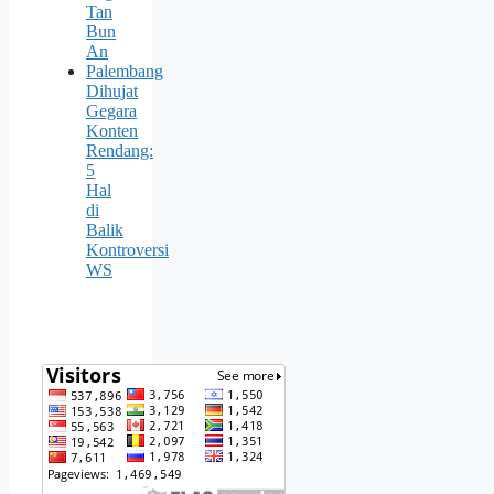
Tan
Bun
An
Palembang
Dihujat
Gegara
Konten
Rendang:
5
Hal
di
Balik
Kontroversi
WS