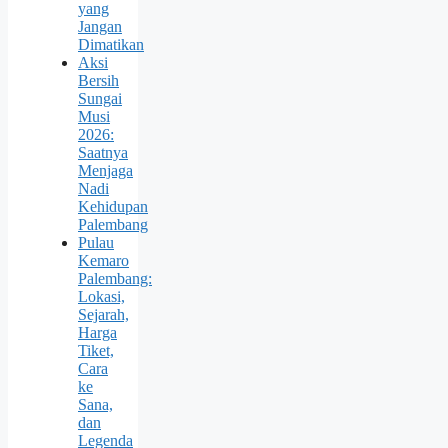
yang
Jangan
Dimatikan
Aksi
Bersih
Sungai
Musi
2026:
Saatnya
Menjaga
Nadi
Kehidupan
Palembang
Pulau
Kemaro
Palembang:
Lokasi,
Sejarah,
Harga
Tiket,
Cara
ke
Sana,
dan
Legenda