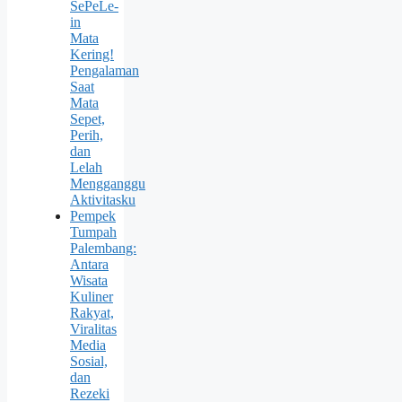
SePeLe-
in
Mata
Kering!
Pengalaman
Saat
Mata
Sepet,
Perih,
dan
Lelah
Mengganggu
Aktivitasku
Pempek
Tumpah
Palembang:
Antara
Wisata
Kuliner
Rakyat,
Viralitas
Media
Sosial,
dan
Rezeki