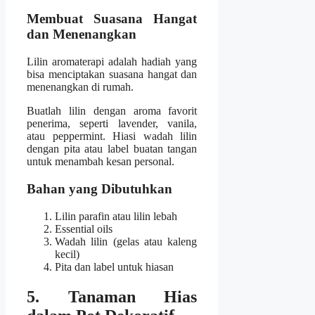
Membuat Suasana Hangat
dan Menenangkan
Lilin aromaterapi adalah hadiah yang
bisa menciptakan suasana hangat dan
menenangkan di rumah.
Buatlah lilin dengan aroma favorit
penerima, seperti lavender, vanila,
atau peppermint. Hiasi wadah lilin
dengan pita atau label buatan tangan
untuk menambah kesan personal.
Bahan yang Dibutuhkan
Lilin parafin atau lilin lebah
Essential oils
Wadah lilin (gelas atau kaleng
kecil)
Pita dan label untuk hiasan
5. Tanaman Hias