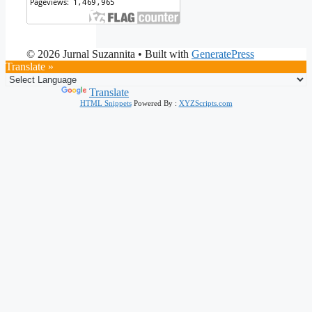
© 2026 Jurnal Suzannita
• Built with
GeneratePress
Translate »
Powered by
Translate
HTML Snippets
Powered By :
XYZScripts.com