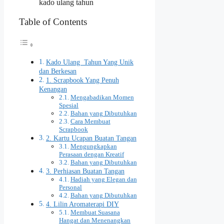
kado ulang tahun
Table of Contents
Kado Ulang Tahun Yang Unik
dan Berkesan
1. Scrapbook Yang Penuh
Kenangan
Mengabadikan Momen
Spesial
Bahan yang Dibutuhkan
Cara Membuat
Scrapbook
2. Kartu Ucapan Buatan Tangan
Mengungkapkan
Perasaan dengan Kreatif
Bahan yang Dibutuhkan
3. Perhiasan Buatan Tangan
Hadiah yang Elegan dan
Personal
Bahan yang Dibutuhkan
4. Lilin Aromaterapi DIY
Membuat Suasana
Hangat dan Menenangkan