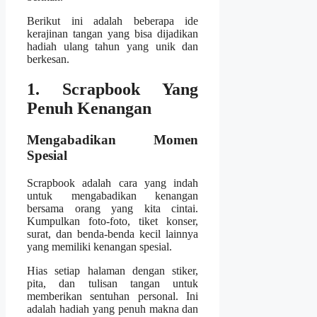
Berikut ini adalah beberapa ide
kerajinan tangan yang bisa dijadikan
hadiah ulang tahun yang unik dan
berkesan.
1. Scrapbook Yang
Penuh Kenangan
Mengabadikan Momen
Spesial
Scrapbook adalah cara yang indah
untuk mengabadikan kenangan
bersama orang yang kita cintai.
Kumpulkan foto-foto, tiket konser,
surat, dan benda-benda kecil lainnya
yang memiliki kenangan spesial.
Hias setiap halaman dengan stiker,
pita, dan tulisan tangan untuk
memberikan sentuhan personal. Ini
adalah hadiah yang penuh makna dan