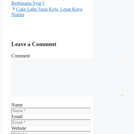
Berbusana Syar’i
Cake Labu Susu Keju, Lezat Kaya
Nutrisi
Leave a Comment
Comment
Name
Email
Website