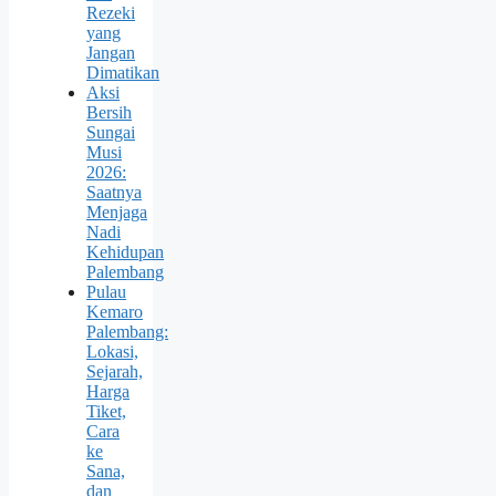
Rezeki
yang
Jangan
Dimatikan
Aksi
Bersih
Sungai
Musi
2026:
Saatnya
Menjaga
Nadi
Kehidupan
Palembang
Pulau
Kemaro
Palembang:
Lokasi,
Sejarah,
Harga
Tiket,
Cara
ke
Sana,
dan