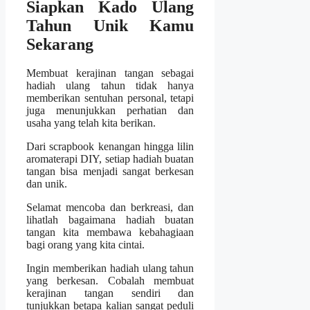
Siapkan Kado Ulang
Tahun Unik Kamu
Sekarang
Membuat kerajinan tangan sebagai
hadiah ulang tahun tidak hanya
memberikan sentuhan personal, tetapi
juga menunjukkan perhatian dan
usaha yang telah kita berikan.
Dari scrapbook kenangan hingga lilin
aromaterapi DIY, setiap hadiah buatan
tangan bisa menjadi sangat berkesan
dan unik.
Selamat mencoba dan berkreasi, dan
lihatlah bagaimana hadiah buatan
tangan kita membawa kebahagiaan
bagi orang yang kita cintai.
Ingin memberikan hadiah ulang tahun
yang berkesan. Cobalah membuat
kerajinan tangan sendiri dan
tunjukkan betapa kalian sangat peduli