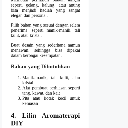
seperti gelang, kalung, atau anting
bisa menjadi hadiah yang sangat
elegan dan personal.
Pilih bahan yang sesuai dengan selera
penerima, seperti manik-manik, tali
kulit, atau kristal.
Buat desain yang sederhana namun
menawan, sehingga bisa dipakai
dalam berbagai kesempatan.
Bahan yang Dibutuhkan
Manik-manik, tali kulit, atau
kristal
Alat pembuat perhiasan seperti
tang, kawat, dan kait
Pita atau kotak kecil untuk
kemasan
4. Lilin Aromaterapi
DIY