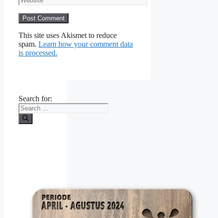
This site uses Akismet to reduce
spam.
Learn how your comment data
is processed.
Search for: