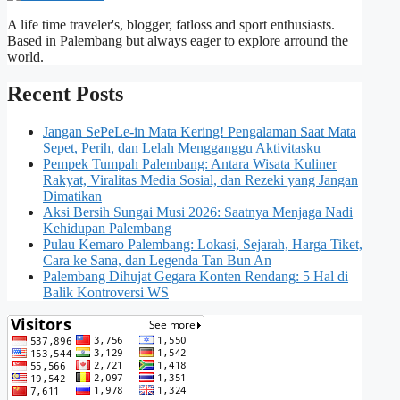
A life time traveler's, blogger, fatloss and sport enthusiasts.
Based in Palembang but always eager to explore arround the
world.
Recent Posts
Jangan SePeLe-in Mata Kering! Pengalaman Saat Mata
Sepet, Perih, dan Lelah Mengganggu Aktivitasku
Pempek Tumpah Palembang: Antara Wisata Kuliner
Rakyat, Viralitas Media Sosial, dan Rezeki yang Jangan
Dimatikan
Aksi Bersih Sungai Musi 2026: Saatnya Menjaga Nadi
Kehidupan Palembang
Pulau Kemaro Palembang: Lokasi, Sejarah, Harga Tiket,
Cara ke Sana, dan Legenda Tan Bun An
Palembang Dihujat Gegara Konten Rendang: 5 Hal di
Balik Kontroversi WS