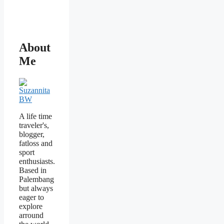
About
Me
A life time
traveler's,
blogger,
fatloss and
sport
enthusiasts.
Based in
Palembang
but always
eager to
explore
arround