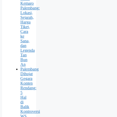
Kemaro
Palembang:
Lokasi,
Sejarah,
Harga
Tiket,
Cara
ke
Sana,
dan
Legenda
Tan
Bun
An
Palembang
Dihujat
Gegara
Konten
Rendang:
5
Hal
di
Balik
Kontroversi
WS