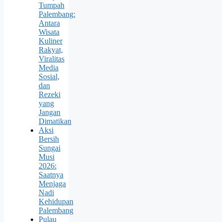
Tumpah
Palembang:
Antara
Wisata
Kuliner
Rakyat,
Viralitas
Media
Sosial,
dan
Rezeki
yang
Jangan
Dimatikan
Aksi
Bersih
Sungai
Musi
2026:
Saatnya
Menjaga
Nadi
Kehidupan
Palembang
Pulau