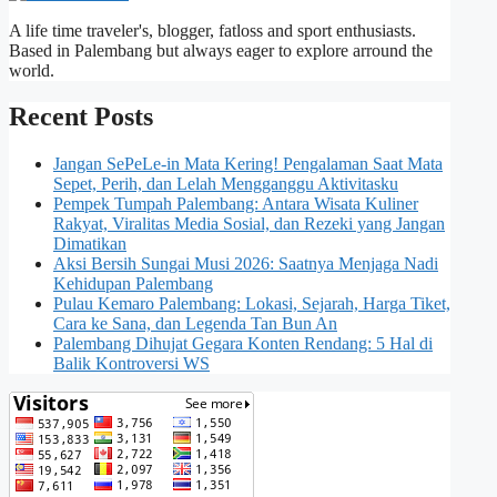
A life time traveler's, blogger, fatloss and sport enthusiasts.
Based in Palembang but always eager to explore arround the
world.
Recent Posts
Jangan SePeLe-in Mata Kering! Pengalaman Saat Mata
Sepet, Perih, dan Lelah Mengganggu Aktivitasku
Pempek Tumpah Palembang: Antara Wisata Kuliner
Rakyat, Viralitas Media Sosial, dan Rezeki yang Jangan
Dimatikan
Aksi Bersih Sungai Musi 2026: Saatnya Menjaga Nadi
Kehidupan Palembang
Pulau Kemaro Palembang: Lokasi, Sejarah, Harga Tiket,
Cara ke Sana, dan Legenda Tan Bun An
Palembang Dihujat Gegara Konten Rendang: 5 Hal di
Balik Kontroversi WS