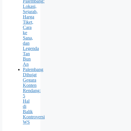
Palembang:
Lokasi,
Sejarah,
Harga
Tiket,
Cara
ke
Sana,
dan
Legenda
Tan
Bun
An
Palembang
Dihujat
Gegara
Konten
Rendang:
5
Hal
di
Balik
Kontroversi
WS