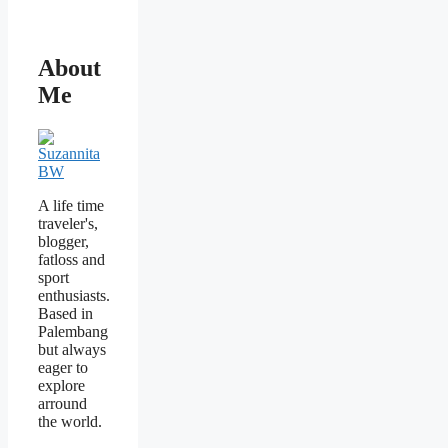
About
Me
A life time
traveler's,
blogger,
fatloss and
sport
enthusiasts.
Based in
Palembang
but always
eager to
explore
arround
the world.