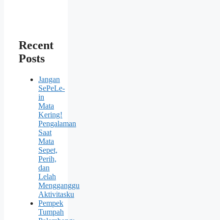
Recent
Posts
Jangan
SePeLe-
in
Mata
Kering!
Pengalaman
Saat
Mata
Sepet,
Perih,
dan
Lelah
Mengganggu
Aktivitasku
Pempek
Tumpah