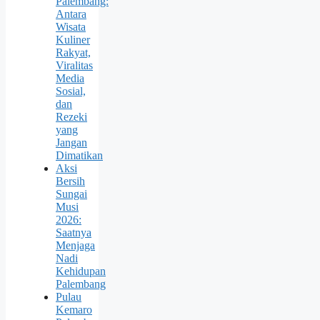
Palembang:
Antara
Wisata
Kuliner
Rakyat,
Viralitas
Media
Sosial,
dan
Rezeki
yang
Jangan
Dimatikan
Aksi
Bersih
Sungai
Musi
2026:
Saatnya
Menjaga
Nadi
Kehidupan
Palembang
Pulau
Kemaro