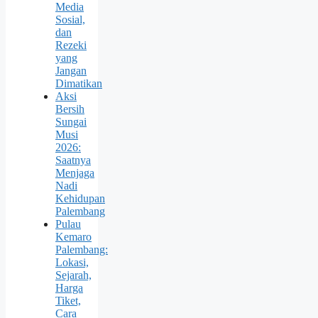
Media
Sosial,
dan
Rezeki
yang
Jangan
Dimatikan
Aksi
Bersih
Sungai
Musi
2026:
Saatnya
Menjaga
Nadi
Kehidupan
Palembang
Pulau
Kemaro
Palembang:
Lokasi,
Sejarah,
Harga
Tiket,
Cara