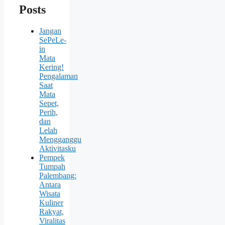
Posts
Jangan
SePeLe-
in
Mata
Kering!
Pengalaman
Saat
Mata
Sepet,
Perih,
dan
Lelah
Mengganggu
Aktivitasku
Pempek
Tumpah
Palembang:
Antara
Wisata
Kuliner
Rakyat,
Viralitas