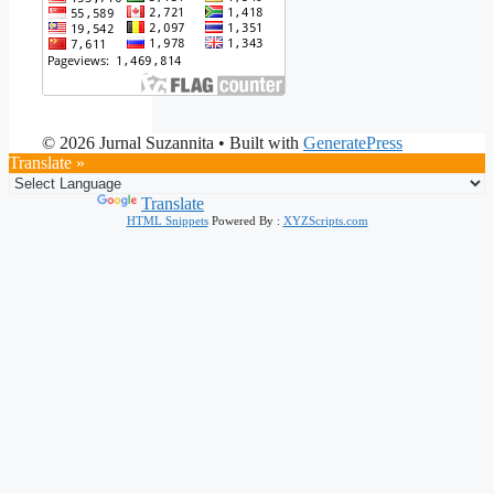
© 2026 Jurnal Suzannita
• Built with
GeneratePress
Translate »
Powered by
Translate
HTML Snippets
Powered By :
XYZScripts.com