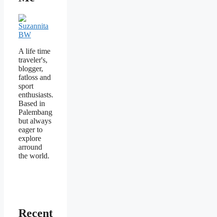
A life time
traveler's,
blogger,
fatloss and
sport
enthusiasts.
Based in
Palembang
but always
eager to
explore
arround
the world.
Recent