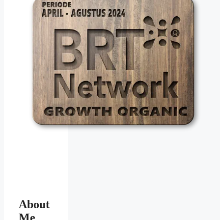
About
Me