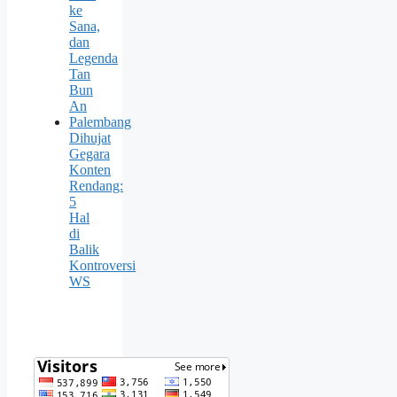
ke
Sana,
dan
Legenda
Tan
Bun
An
Palembang
Dihujat
Gegara
Konten
Rendang:
5
Hal
di
Balik
Kontroversi
WS