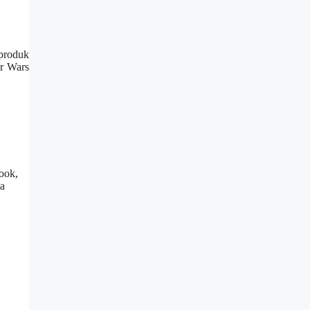
 produk
ar Wars
book,
da