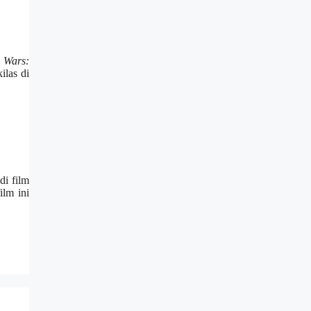
r Wars:
ilas di
di film
ilm ini