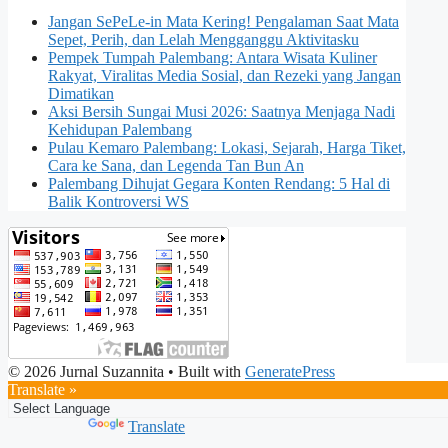
Jangan SePeLe-in Mata Kering! Pengalaman Saat Mata
Sepet, Perih, dan Lelah Mengganggu Aktivitasku
Pempek Tumpah Palembang: Antara Wisata Kuliner
Rakyat, Viralitas Media Sosial, dan Rezeki yang Jangan
Dimatikan
Aksi Bersih Sungai Musi 2026: Saatnya Menjaga Nadi
Kehidupan Palembang
Pulau Kemaro Palembang: Lokasi, Sejarah, Harga Tiket,
Cara ke Sana, dan Legenda Tan Bun An
Palembang Dihujat Gegara Konten Rendang: 5 Hal di
Balik Kontroversi WS
© 2026 Jurnal Suzannita
• Built with
GeneratePress
Translate »
Powered by
Translate