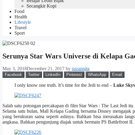
Belajar Lebih Bijak
Secangkir Kopi
Food
Health
Lifestyle
Travel
Sport
Serunya Star Wars Universe di Kelapa Ga
May 3, 2018
December 21, 2017
by
suzannita
Facebook
Twitter
LinkedIn
Pinterest
WhatsApp
Email
I only know one truth. It’s time for the Jedi to end –
Luke Sky
Salah satu potongan percakapan di film Star Wars : The Last Jedi i
Selama satu bulan, Mall Kelapa Gading bersama Disney mengajak p
yang berukuran sama seperti aslinya. Bahkan bisa merasakan langs
angkasa. Bahkan pengunjung diajak untuk bermain PS Battlefront II.