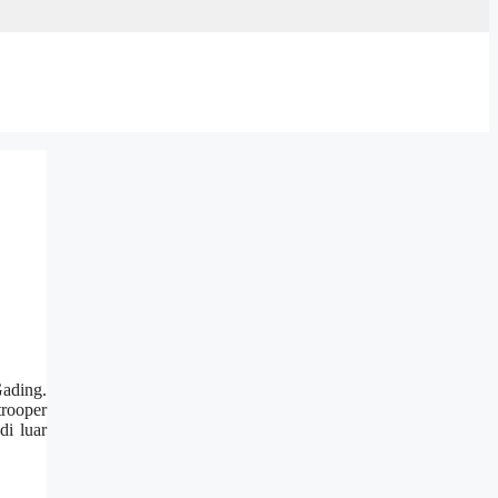
Gading.
trooper
di luar