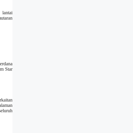
 lantai
mutaran
perdana
lm Star
rkaitan
galaman
seluruh