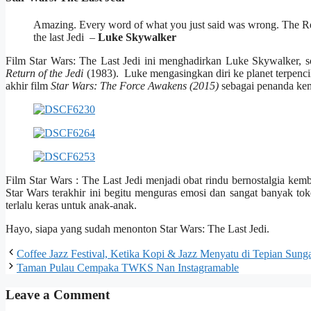
Amazing. Every word of what you just said was wrong. The Rebe
the last Jedi –
Luke Skywalker
Film Star Wars: The Last Jedi ini menghadirkan Luke Skywalker, so
Return of the Jedi
(1983). Luke mengasingkan diri ke planet terpenc
akhir film
Star Wars: The Force Awakens (2015)
sebagai penanda kem
Film Star Wars : The Last Jedi menjadi obat rindu bernostalgia ke
Star Wars terakhir ini begitu menguras emosi dan sangat banyak tok
terlalu keras untuk anak-anak.
Hayo, siapa yang sudah menonton Star Wars: The Last Jedi.
Coffee Jazz Festival, Ketika Kopi & Jazz Menyatu di Tepian Sung
Taman Pulau Cempaka TWKS Nan Instagramable
Leave a Comment