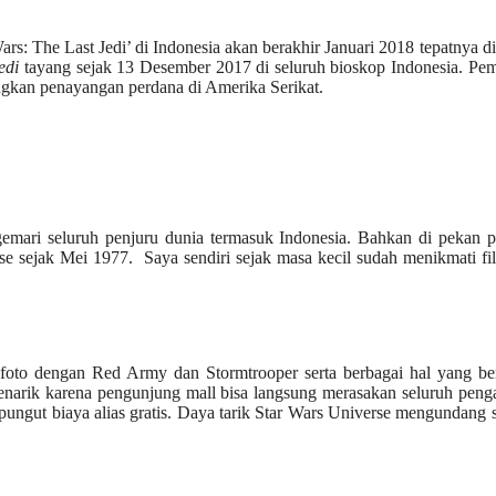
rs: The Last Jedi’ di Indonesia akan berakhir Januari 2018 tepatnya di
Jedi
tayang sejak 13 Desember 2017 di seluruh bioskop Indonesia. Pe
dingkan penayangan perdana di Amerika Serikat.
igemari seluruh penjuru dunia termasuk Indonesia. Bahkan di pekan 
se sejak Mei 1977. Saya sendiri sejak masa kecil sudah menikmati fi
o-foto dengan Red Army dan Stormtrooper serta berbagai hal yang be
menarik karena pengunjung mall bisa langsung merasakan seluruh pen
ungut biaya alias gratis. Daya tarik Star Wars Universe mengundang 