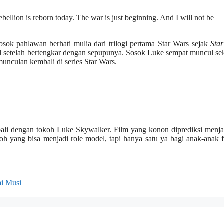
llion is reborn today. The war is just beginning. And I will not be
sok pahlawan berhati mulia dari trilogi pertama Star Wars sejak
Sta
il setelah bertengkar dengan sepupunya. Sosok Luke sempat muncul sek
unculan kembali di series Star Wars.
mbali dengan tokoh Luke Skywalker. Film yang konon diprediksi menja
oh yang bisa menjadi role model, tapi hanya satu ya bagi anak-anak f
ai Musi