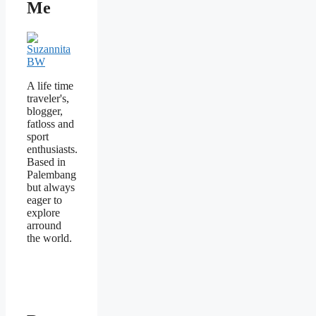
Me
A life time
traveler's,
blogger,
fatloss and
sport
enthusiasts.
Based in
Palembang
but always
eager to
explore
arround
the world.