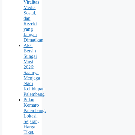
Viralitas
Media
Sosial,
dan
Rezeki
yang
Jangan
Dimatikan
Aksi
Bersih
Sungai
Musi
2026:
Saatnya
Menjaga
Nadi
Kehidupan
Palembang
Pulau
Kemaro
Palembang:
Lokasi,
Sejarah,
Harga
Tiket,