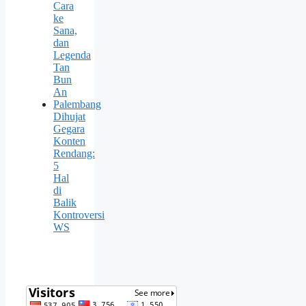
Cara
ke
Sana,
dan
Legenda
Tan
Bun
An
Palembang
Dihujat
Gegara
Konten
Rendang:
5
Hal
di
Balik
Kontroversi
WS