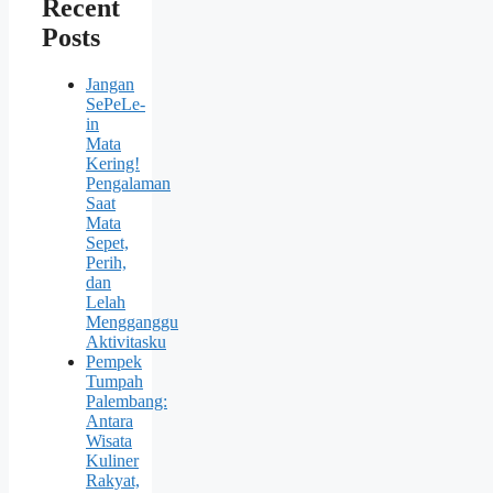
Recent
Posts
Jangan
SePeLe-
in
Mata
Kering!
Pengalaman
Saat
Mata
Sepet,
Perih,
dan
Lelah
Mengganggu
Aktivitasku
Pempek
Tumpah
Palembang:
Antara
Wisata
Kuliner
Rakyat,