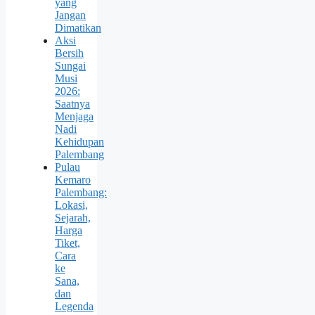
yang
Jangan
Dimatikan
Aksi
Bersih
Sungai
Musi
2026:
Saatnya
Menjaga
Nadi
Kehidupan
Palembang
Pulau
Kemaro
Palembang:
Lokasi,
Sejarah,
Harga
Tiket,
Cara
ke
Sana,
dan
Legenda