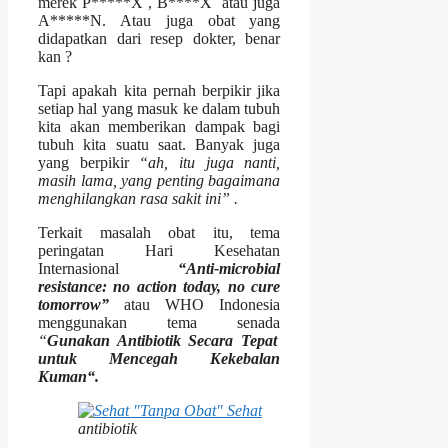
merek P*****X , B****X atau juga
A*****N. Atau juga obat yang
didapatkan dari resep dokter, benar
kan ?
Tapi apakah kita pernah berpikir jika
setiap hal yang masuk ke dalam tubuh
kita akan memberikan dampak bagi
tubuh kita suatu saat. Banyak juga
yang berpikir
“ah, itu juga nanti,
masih lama, yang penting bagaimana
menghilangkan rasa sakit ini” .
Terkait masalah obat itu, tema
peringatan Hari Kesehatan
Internasional
“
Anti-microbial
resistance: no action today, no cure
tomorrow
”
atau WHO Indonesia
menggunakan tema senada
“
Gunakan Antibiotik Secara Tepat
untuk Mencegah Kekebalan
Kuman
“.
antibiotik