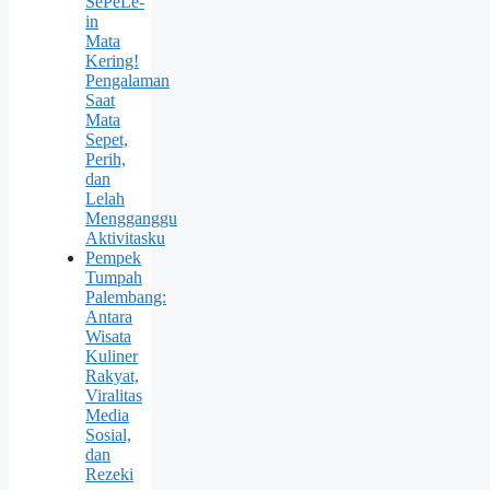
SePeLe-
in
Mata
Kering!
Pengalaman
Saat
Mata
Sepet,
Perih,
dan
Lelah
Mengganggu
Aktivitasku
Pempek
Tumpah
Palembang:
Antara
Wisata
Kuliner
Rakyat,
Viralitas
Media
Sosial,
dan
Rezeki