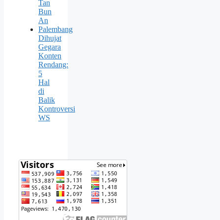
Tan
Bun
An
Palembang
Dihujat
Gegara
Konten
Rendang:
5
Hal
di
Balik
Kontroversi
WS