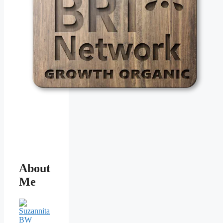
About
Me