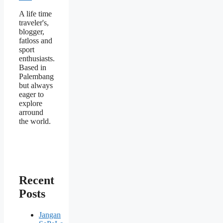
A life time
traveler's,
blogger,
fatloss and
sport
enthusiasts.
Based in
Palembang
but always
eager to
explore
arround
the world.
Recent
Posts
Jangan