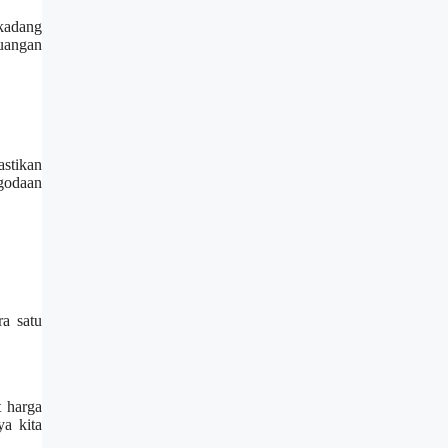
rkadang
uangan
stikan
 godaan
ra satu
t harga
a kita