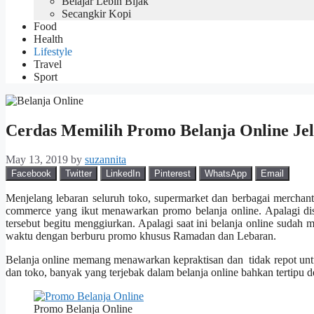
Belajar Lebih Bijak
Secangkir Kopi
Food
Health
Lifestyle
Travel
Sport
Cerdas Memilih Promo Belanja Online Je
May 13, 2019
by
suzannita
Facebook
Twitter
LinkedIn
Pinterest
WhatsApp
Email
Menjelang lebaran seluruh toko, supermarket dan berbagai mercha
commerce yang ikut menawarkan promo belanja online. Apalagi di
tersebut begitu menggiurkan. Apalagi saat ini belanja online sudah m
waktu dengan berburu promo khusus Ramadan dan Lebaran.
Belanja online memang menawarkan kepraktisan dan tidak repot untu
dan toko, banyak yang terjebak dalam belanja online bahkan tertipu
Promo Belanja Online