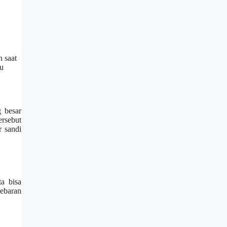
n saat
tu
g besar
ersebut
 sandi
ta bisa
ebaran