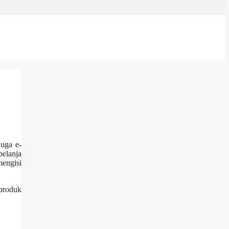
juga e-
elanja
mengisi
 produk