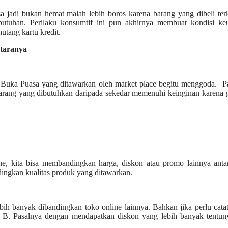
isa jadi bukan hemat malah lebih boros karena barang yang dibeli te
utuhan. Perilaku konsumtif ini pun akhirnya membuat kondisi ke
tang kartu kredit.
ntaranya
 Buka Puasa yang ditawarkan oleh market place begitu menggoda. Pa
barang yang dibutuhkan daripada sekedar memenuhi keinginan karena
ine, kita bisa membandingkan harga, diskon atau promo lainnya anta
ingkan kualitas produk yang ditawarkan.
ih banyak dibandingkan toko online lainnya. Bahkan jika perlu cata
B. Pasalnya dengan mendapatkan diskon yang lebih banyak tentuny