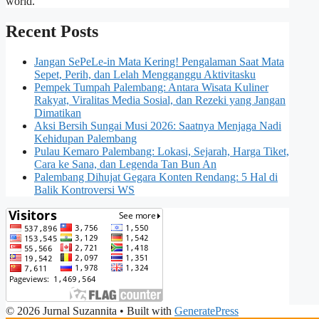
world.
Recent Posts
Jangan SePeLe-in Mata Kering! Pengalaman Saat Mata
Sepet, Perih, dan Lelah Mengganggu Aktivitasku
Pempek Tumpah Palembang: Antara Wisata Kuliner
Rakyat, Viralitas Media Sosial, dan Rezeki yang Jangan
Dimatikan
Aksi Bersih Sungai Musi 2026: Saatnya Menjaga Nadi
Kehidupan Palembang
Pulau Kemaro Palembang: Lokasi, Sejarah, Harga Tiket,
Cara ke Sana, dan Legenda Tan Bun An
Palembang Dihujat Gegara Konten Rendang: 5 Hal di
Balik Kontroversi WS
© 2026 Jurnal Suzannita
• Built with
GeneratePress