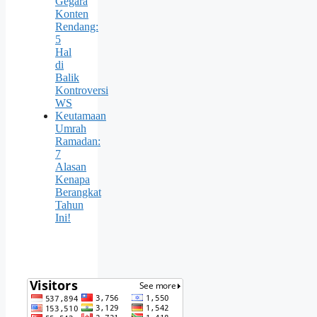
Gegara
Konten
Rendang:
5
Hal
di
Balik
Kontroversi
WS
Keutamaan
Umrah
Ramadan:
7
Alasan
Kenapa
Berangkat
Tahun
Ini!