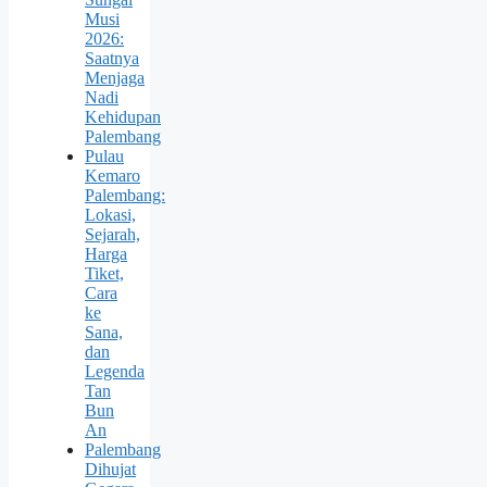
Musi
2026:
Saatnya
Menjaga
Nadi
Kehidupan
Palembang
Pulau
Kemaro
Palembang:
Lokasi,
Sejarah,
Harga
Tiket,
Cara
ke
Sana,
dan
Legenda
Tan
Bun
An
Palembang
Dihujat