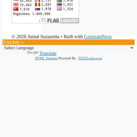
© 2026 Jurnal Suzannita
• Built with
GeneratePress
Translate »
Powered by
Translate
HTML Snippets
Powered By :
XYZScripts.com