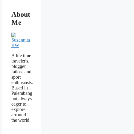
About
Me
A life time
traveler's,
blogger,
fatloss and
sport
enthusiasts.
Based in
Palembang
but always
eager to
explore
arround
the world.