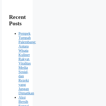
Recent
Posts
Pempek
Tumpah
Palembang:
Antara
Wisata
Kuliner
Rakyat,
Viralitas
Media
Sosial,
dan
Rezeki
yang
Jangan
Dimatikan
Aksi
Bersih
Sungai