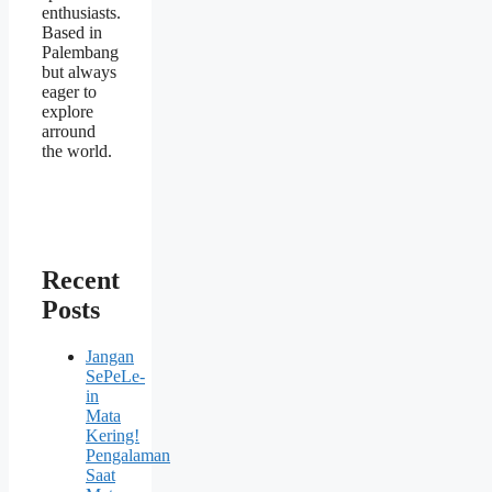
enthusiasts.
Based in
Palembang
but always
eager to
explore
arround
the world.
Recent
Posts
Jangan
SePeLe-
in
Mata
Kering!
Pengalaman
Saat