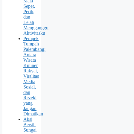
Mata
Sepet,
Perih,
dan
Lelah
Mengganggu
Aktivitasku
Pempek
Tumpah
Palembang:
Antara
Wisata
Kuliner
Rakyat,
Viralitas
Media
Sosial,
dan
Rezeki
yang
Jangan
Dimatikan
Aksi
Bersih
Sungai