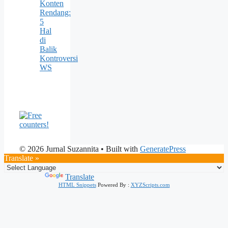
Konten
Rendang:
5
Hal
di
Balik
Kontroversi
WS
© 2026 Jurnal Suzannita
• Built with
GeneratePress
Translate »
Powered by
Translate
HTML Snippets
Powered By :
XYZScripts.com