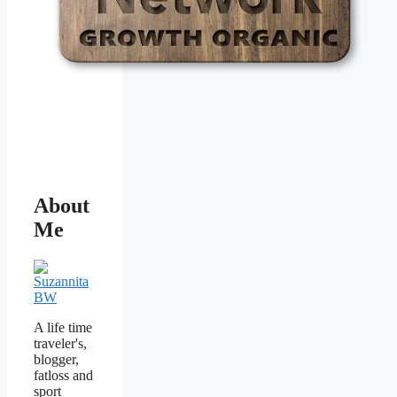
About
Me
A life time
traveler's,
blogger,
fatloss and
sport