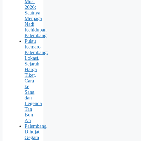
Musi
2026:
Saatnya
Menjaga
Nadi
Kehidupan
Palembang
Pulau
Kemaro
Palembang:
Lokasi,
Sejarah,
Harga
Tiket,
Cara
ke
Sana,
dan
Legenda
Tan
Bun
An
Palembang
Dihujat
Gegara