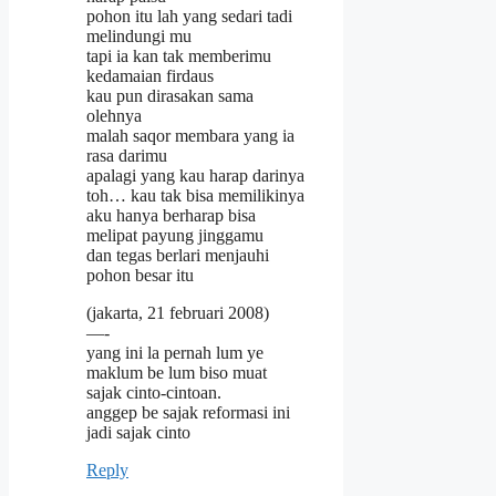
pohon itu lah yang sedari tadi
melindungi mu
tapi ia kan tak memberimu
kedamaian firdaus
kau pun dirasakan sama
olehnya
malah saqor membara yang ia
rasa darimu
apalagi yang kau harap darinya
toh… kau tak bisa memilikinya
aku hanya berharap bisa
melipat payung jinggamu
dan tegas berlari menjauhi
pohon besar itu
(jakarta, 21 februari 2008)
—-
yang ini la pernah lum ye
maklum be lum biso muat
sajak cinto-cintoan.
anggep be sajak reformasi ini
jadi sajak cinto
Reply