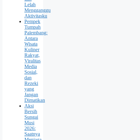
Lelah
Mengganggu
Aktivitasku
Pempek
Tumpah
Palembang:
Antara
Wisata
Kuliner
Rakyat,
Viralitas
Media
Sosial,
dan
Rezeki
yang
Jangan
Dimatikan
Aksi
Bersih
Sungai
Musi
2026:
Saatnya
Menjaga