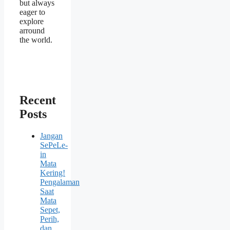
but always
eager to
explore
arround
the world.
Recent
Posts
Jangan
SePeLe-
in
Mata
Kering!
Pengalaman
Saat
Mata
Sepet,
Perih,
dan