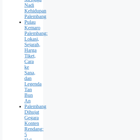
Nadi
Kehidupan
Palembang
Pulau
Kemaro
Palembang:
Lokasi,
Sejarah,
Harga
Tiket,
Cara
ke
Sana,
dan
Legenda
Tan
Bun
An
Palembang
Dihujat
Gegara
Konten
Rendang:
5