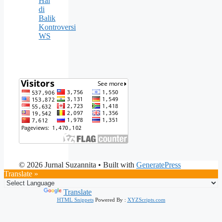
Hal
di
Balik
Kontroversi
WS
© 2026 Jurnal Suzannita
• Built with
GeneratePress
Translate »
Powered by
Translate
HTML Snippets
Powered By :
XYZScripts.com