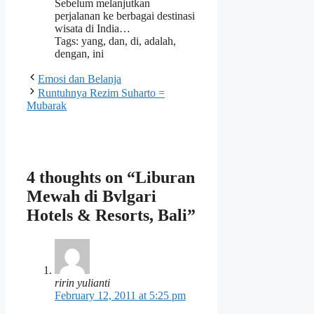
Sebelum melanjutkan
perjalanan ke berbagai destinasi
wisata di India…
Tags: yang, dan, di, adalah,
dengan, ini
Emosi dan Belanja
Runtuhnya Rezim Suharto =
Mubarak
4 thoughts on “Liburan
Mewah di Bvlgari
Hotels & Resorts, Bali”
ririn yulianti
February 12, 2011 at 5:25 pm