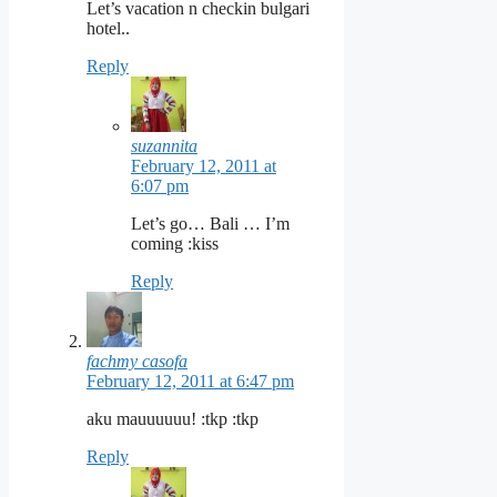
Let’s vacation n checkin bulgari
hotel..
Reply
suzannita
February 12, 2011 at
6:07 pm
Let’s go… Bali … I’m
coming :kiss
Reply
fachmy casofa
February 12, 2011 at 6:47 pm
aku mauuuuuu! :tkp :tkp
Reply