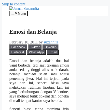
Skip to content
Menu
Emosi dan Belanja
February 10, 2011
by
suzannita
Facebook
Twitter
LinkedIn
Pinterest
WhatsApp
Email
Emosi dan belanja adalah dua hal
yang berbeda, tapi saat tekanan emosi
anda sedang tinggi alias naik darah,
belanja menjadi salah satu solusi
penenang jiwa. Hal ini terjadi pada
saya hari ini, seperti biasa saya
melakukan rutinitas liputan, kali ini
yang berhubungan dengan Valentine,
saya meliput butik cokelat dan boneka
di mall tempat kantor saya berada.
Seperti biasa tanpa meminta izin