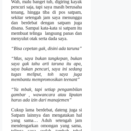
Wah, malu banget tuh, digiring kayak
pencuri saja, tapi saya masih berusaha
tenang, hingga tiba di pos satpam,
sekitar setengah jam saya menunggu
dan berdebat dengan satpam juga
disana. Sampai kata-kata si satpam itu
membuat telinga langsung panas dan
menyulut otak serta dada saya.
“Bisa cepetan gak, disini ada taruna”
“Mas, saya bukan tangkepan, bukan
saya gak tahu arti taruna itu apa,
saya bukan pencuri, saya ini sedang
tugas meliput, toh saya juga
membantu mempromosikan teenant”
“Ya mbak, tapi setiap pengambilan
gambar , wawancara atau liputan
harus ada izin dari manajemen”
Cukup lama berdebat, dateng juga si
Satpam lainnya dan mengatakan hal
yang sama… Aduh setengah jam
mendengarkan omongan yang sama,
telinga saya sudah tambah tebal