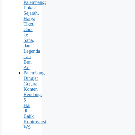
Palembang:
Lokasi,
Sejarah,
Harga
Tiket,
Cara
ke
Sana,
dan
Legenda
Tan
Bun
An
Palembang
Dihujat
Gegara
Konten
Rendang:
5
Hal
di
Balik
Kontroversi
WS