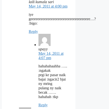
laili kumala sari
May 14, 2011 at 4:00 pm
iye
geeeeeeeeeeeeeeeeeeeeeeeeeeeeeeeeeee…?
:bigo:
Reply
upayy
May 14, 2011 at
4:07 pm
hahahahaahha …..
:ngakak
prgi ke pasar naik
bajai :ngacir2 bjai
ny mring
pulang ny naik
becak ……
hahahah :tkp
Reply