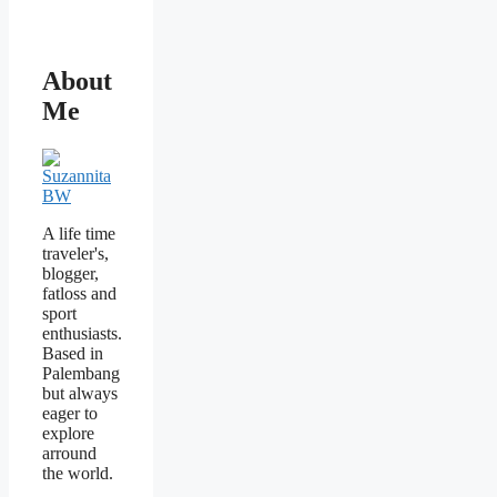
About
Me
A life time
traveler's,
blogger,
fatloss and
sport
enthusiasts.
Based in
Palembang
but always
eager to
explore
arround
the world.