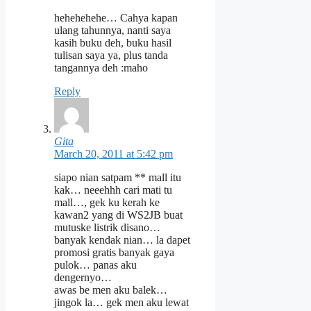
hehehehehe… Cahya kapan
ulang tahunnya, nanti saya
kasih buku deh, buku hasil
tulisan saya ya, plus tanda
tangannya deh :maho
Reply
Gita
March 20, 2011 at 5:42 pm
siapo nian satpam ** mall itu
kak… neeehhh cari mati tu
mall…, gek ku kerah ke
kawan2 yang di WS2JB buat
mutuske listrik disano…
banyak kendak nian… la dapet
promosi gratis banyak gaya
pulok… panas aku
dengernyo…
awas be men aku balek…
jingok la… gek men aku lewat