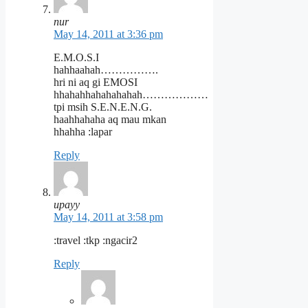
nur
May 14, 2011 at 3:36 pm
E.M.O.S.I
hahhaahah…………….
hri ni aq gi EMOSI
hhahahhahahahahah………………
tpi msih S.E.N.E.N.G.
haahhahaha aq mau mkan
hhahha :lapar
Reply
upayy
May 14, 2011 at 3:58 pm
:travel :tkp :ngacir2
Reply