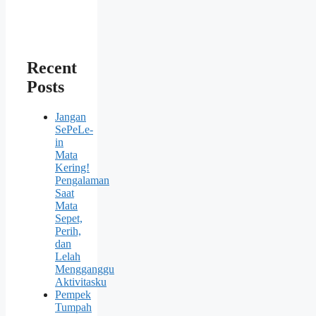
Recent
Posts
Jangan
SePeLe-
in
Mata
Kering!
Pengalaman
Saat
Mata
Sepet,
Perih,
dan
Lelah
Mengganggu
Aktivitasku
Pempek
Tumpah