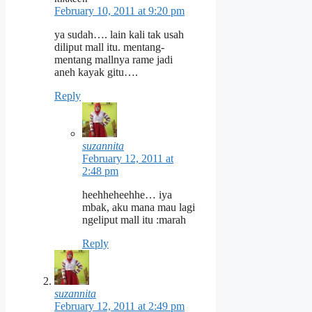
February 10, 2011 at 9:20 pm
ya sudah…. lain kali tak usah
diliput mall itu. mentang-
mentang mallnya rame jadi
aneh kayak gitu….
Reply
suzannita
February 12, 2011 at
2:48 pm
heehheheehhe… iya
mbak, aku mana mau lagi
ngeliput mall itu :marah
Reply
suzannita
February 12, 2011 at 2:49 pm