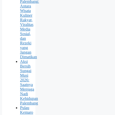
Palembang:
Antara
Wisata
Kuliner
Rakyat,
Viralitas
Media
Sosial,
dan
Rezeki
yang
Jangan
Dimatikan
Aksi
Bersih
Sungai
Musi
2026:
Saatnya
Menjaga
Nadi
Kehidupan
Palembang
Pulau
Kemaro