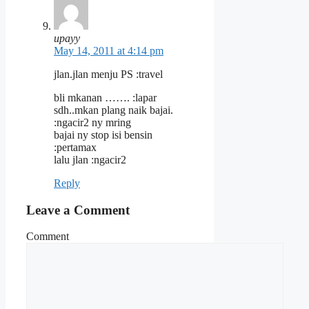
upayy
May 14, 2011 at 4:14 pm
jlan.jlan menju PS :travel
bli mkanan ……. :lapar
sdh..mkan plang naik bajai.
:ngacir2 ny mring
bajai ny stop isi bensin
:pertamax
lalu jlan :ngacir2
Reply
Leave a Comment
Comment