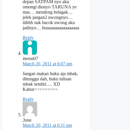
depan SATPAM nyo aku
omongi dionyo TARUNA ye
mas… mendeng belagak…
jelek jangan2 uwongnyo…
iiihhh nak bacok uwong aku
jadinyo… huaaaaaaaaaaaaaaaa
Reply
imron07
March 20, 2011 at 6:07 pm
Jangan makan buku aja mbak,
ditunggu dah, buku tulisan
mbak sendiri…. XD
Kabur>>>>>>>>>
Reply
3sna
March 20, 2011 at 6:11 pm