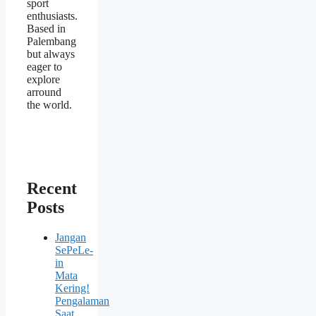
sport
enthusiasts.
Based in
Palembang
but always
eager to
explore
arround
the world.
Recent
Posts
Jangan
SePeLe-
in
Mata
Kering!
Pengalaman
Saat