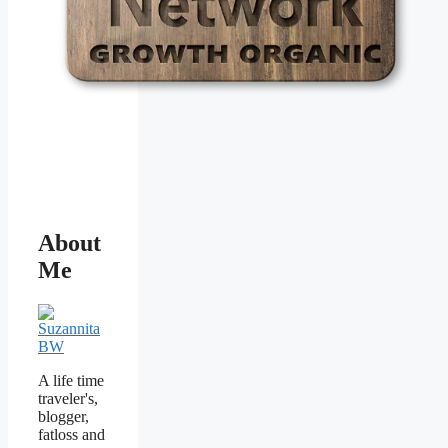
About
Me
A life time
traveler's,
blogger,
fatloss and