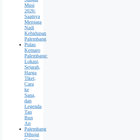
Musi
2026:
Saatnya
Menjaga
Nadi
Kehidupan
Palembang
Pulau
Kemaro
Palembang:
Lokasi,
Sejarah,
Harga
Tiket,
Cara
ke
Sana,
dan
Legenda
Tan
Bun
An
Palembang
Dihujat