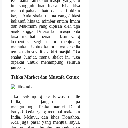
Keindahan arsitektur masjid yang satu
ini sungguh luar biasa. Kita bisa
melihat pahatan batu dan seni ukiran
kayu. Aula shalat utama yang dihiasi
kaligrafi hingga mimbar antara Imam
dan Makmum yang dipisah oleh tiga
anak tangga. Di sisi lain masjid kita
bisa melihat menara adzan yang
berbentuk segi enam menjulang
memukau. Untuk kaum hawa tersedia
tempat khusus di sisi kiri masjid. Jika
shalat Jum’at, ruang shalat ini juga
dipakai untuk menampung seluruh
jamaah.
Tekka Market dan Mustafa Centre
Jika berkunjung ke kawasan little
India, jangan lupa
mengunjungi Tekka market. Disini
banyak kedai yang menjual makanan
India, Melayu, dan khas Tionghoa.
Ada juga pasar yang menjual sayur,
daging, ikan, bumbu rempah, dan