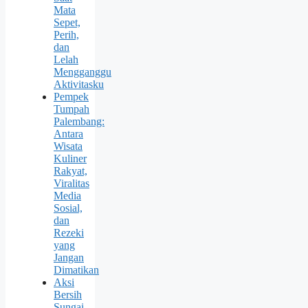
Mata
Sepet,
Perih,
dan
Lelah
Mengganggu
Aktivitasku
Pempek
Tumpah
Palembang:
Antara
Wisata
Kuliner
Rakyat,
Viralitas
Media
Sosial,
dan
Rezeki
yang
Jangan
Dimatikan
Aksi
Bersih
Sungai