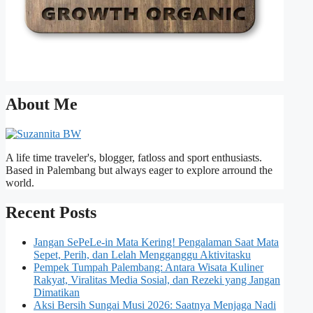
About Me
A life time traveler's, blogger, fatloss and sport enthusiasts.
Based in Palembang but always eager to explore arround the
world.
Recent Posts
Jangan SePeLe-in Mata Kering! Pengalaman Saat Mata
Sepet, Perih, dan Lelah Mengganggu Aktivitasku
Pempek Tumpah Palembang: Antara Wisata Kuliner
Rakyat, Viralitas Media Sosial, dan Rezeki yang Jangan
Dimatikan
Aksi Bersih Sungai Musi 2026: Saatnya Menjaga Nadi