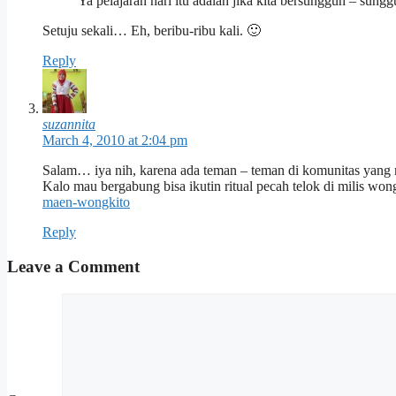
Ya pelajaran hari itu adalah jika kita bersungguh – sungg
Setuju sekali… Eh, beribu-ribu kali. 🙂
Reply
suzannita
March 4, 2010 at 2:04 pm
Salam… iya nih, karena ada teman – teman di komunitas yang m
Kalo mau bergabung bisa ikutin ritual pecah telok di milis wong
maen-wongkito
Reply
Leave a Comment