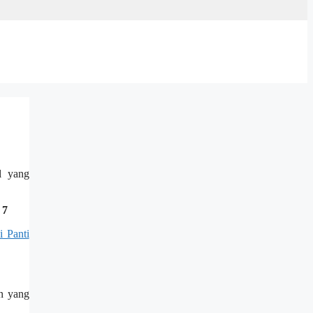
l yang
 7
i Panti
an yang