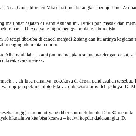
bak Nita, Goiq, Idrus en Mbak Ira) pun berangkat menuju Panti Asuh
 yang mau buat hajatan di Panti Asuhan ini. Diriku pun masuk dan mem
belum hari – H. Ada yang ingin menggelar ulang tahun disini.
0 tetapi tiba-tiba di cancel menjadi 2 siang dan itu artinya kegiatan
lah menginginkan kita mundur.
ion. Alhamdulillah… kami pun menyiapkan semuanya dengan cepat, sal
n dibreak acara mereka.
pempek … ah lupa namanya, pokoknya di depan panti asuhan tersebut.
ik warung pempek memfoto kita … duh serasa artis deh jadinya :D. 
esehatan gigi dan mulut yang diberikan oleh Indah. Dan 30 menit k
yak hikmahnya kita bisa ketawa – ketiwi kopdar dadakan gitu :D.