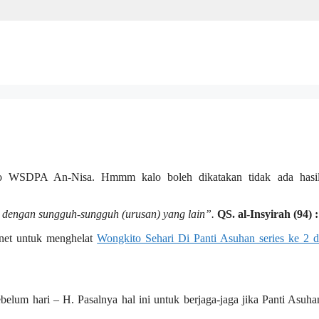
oto WSDPA An-Nisa. Hmmm kalo boleh dikatakan tidak ada hasi
ah dengan sungguh-sungguh (urusan) yang lain”.
QS. al-Insyirah (94) :
.net untuk menghelat
Wongkito Sehari Di Panti Asuhan series ke 2 d
belum hari – H. Pasalnya hal ini untuk berjaga-jaga jika Panti Asuh