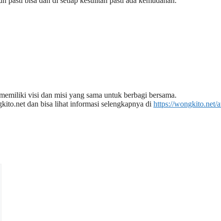
uh pasti bisa dan di setiap kesulitan pasti ada kemudahan.
emiliki visi dan misi yang sama untuk berbagi bersama.
kito.net dan bisa lihat informasi selengkapnya di
https://wongkito.net/a