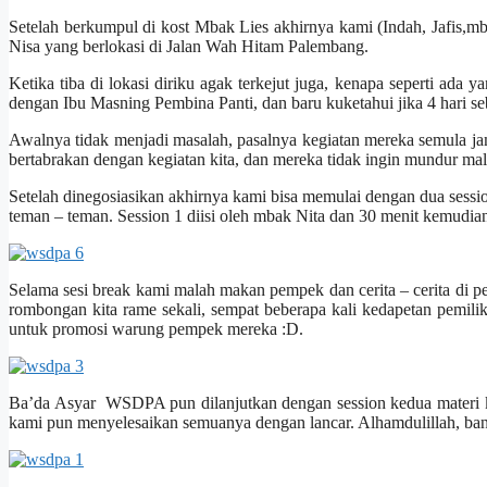
Setelah berkumpul di kost Mbak Lies akhirnya kami (Indah, Jafis,m
Nisa yang berlokasi di Jalan Wah Hitam Palembang.
Ketika tiba di lokasi diriku agak terkejut juga, kenapa seperti ada
dengan Ibu Masning Pembina Panti, dan baru kuketahui jika 4 hari se
Awalnya tidak menjadi masalah, pasalnya kegiatan mereka semula jam 1
bertabrakan dengan kegiatan kita, dan mereka tidak ingin mundur ma
Setelah dinegosiasikan akhirnya kami bisa memulai dengan dua sess
teman – teman. Session 1 diisi oleh mbak Nita dan 30 menit kemudia
Selama sesi break kami malah makan pempek dan cerita – cerita di 
rombongan kita rame sekali, sempat beberapa kali kedapetan pemil
untuk promosi warung pempek mereka :D.
Ba’da Asyar WSDPA pun dilanjutkan dengan session kedua materi k
kami pun menyelesaikan semuanya dengan lancar. Alhamdulillah, ban