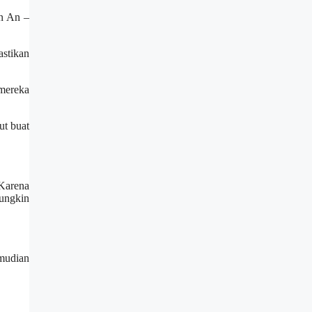
an An –
astikan
 mereka
ut buat
 Karena
Mungkin
emudian