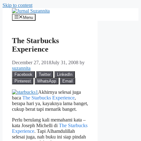
Skip to content
Menu
The Starbucks
Experience
December 27, 2018
July 31, 2008
by
suzannita
Facebook
Twitter
LinkedIn
Pinterest
WhatsApp
Email
Akhirnya selesai juga
baca
The Starbucks Experience
,
berapa hari ya, kayaknya lama banget,
cukup berat tapi menarik banget.
Perlu berulang kali memahami kata –
kata Joseph Michelli di
The Starbucks
Experience
. Tapi Alhamdulillah
selesai juga, nah buku ini siap pindah