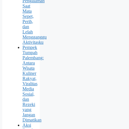
Pengalaman
Saat
Mata
Sepet,
Perih,
dan
Lelah
Mengganggu
Aktivitasku
Pempek
Tumpah
Palembang:
Antara
Wisata
Kuliner
Rakyat,
Viralitas
Media
Sosial,
dan
Rezeki
yang
Jangan
Dimatikan
Aksi