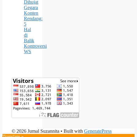
Dihujat
Gegara
Konten
Rendang:
5
Hal
di
Balik
Kontroversi
WS
© 2026 Jurnal Suzannita
• Built with
GeneratePress
Translate »