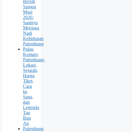
Bersih
Sungai
Musi
2026:
Saatnya
Menjaga
Nadi
Kehidupan
Palembang
Pulau
Kemaro
Palembang:
Lokasi,
Sejarah,
Harga
Tiket,
Cara
ke
Sana,
dan
Legenda
Tan
Bun
An
Palembang