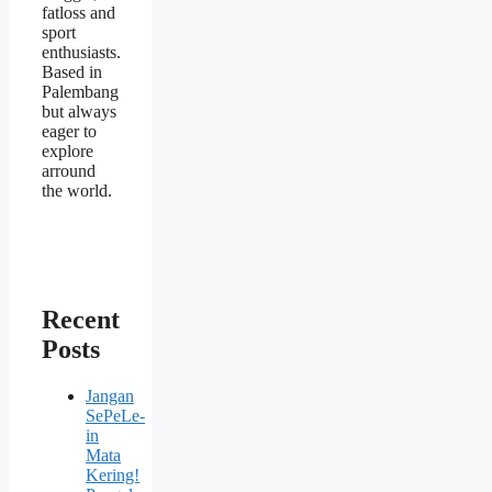
fatloss and
sport
enthusiasts.
Based in
Palembang
but always
eager to
explore
arround
the world.
Recent
Posts
Jangan
SePeLe-
in
Mata
Kering!