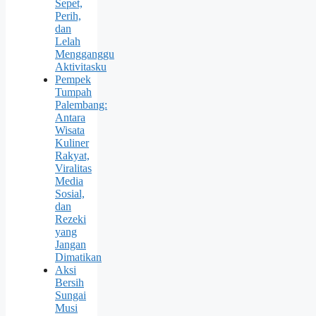
Sepet,
Perih,
dan
Lelah
Mengganggu
Aktivitasku
Pempek
Tumpah
Palembang:
Antara
Wisata
Kuliner
Rakyat,
Viralitas
Media
Sosial,
dan
Rezeki
yang
Jangan
Dimatikan
Aksi
Bersih
Sungai
Musi