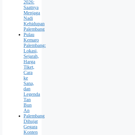
2026:
Saatnya
Menjaga
Nadi
Kehidupan
Palembang
Pulau
Kemaro
Palembang:
Lokasi,
Sejarah,
Harga
Tiket,
Cara
ke
Sana,
dan
Legenda
Tan
Bun
An
Palembang
Dihujat
Gegara
Konten