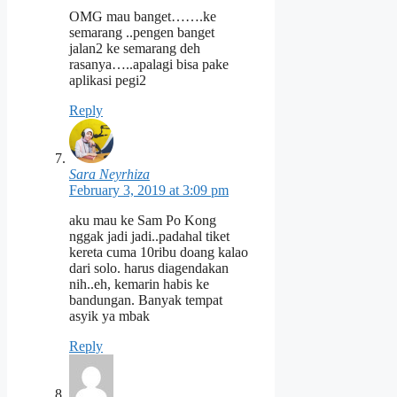
OMG mau banget…….ke
semarang ..pengen banget
jalan2 ke semarang deh
rasanya…..apalagi bisa pake
aplikasi pegi2
Reply
Sara Neyrhiza
February 3, 2019 at 3:09 pm
aku mau ke Sam Po Kong
nggak jadi jadi..padahal tiket
kereta cuma 10ribu doang kalao
dari solo. harus diagendakan
nih..eh, kemarin habis ke
bandungan. Banyak tempat
asyik ya mbak
Reply