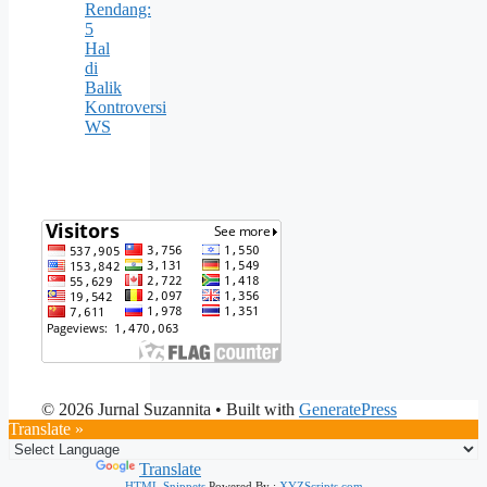
Rendang:
5
Hal
di
Balik
Kontroversi
WS
© 2026 Jurnal Suzannita
• Built with
GeneratePress
Translate »
Powered by
Translate
HTML Snippets
Powered By :
XYZScripts.com