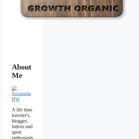
About
Me
A life time
traveler's,
blogger,
fatloss and
sport
enthusiasts.