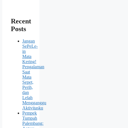
Recent
Posts
Jangan
SePeLe-
in
Mata
Kering!
Pengalaman
Saat
Mata
Sepet,
Perih,
dan
Lelah
Mengganggu
Aktivitasku
Pempek
Tumpah
Palembang: