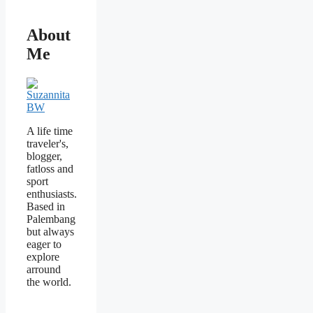
About
Me
A life time
traveler's,
blogger,
fatloss and
sport
enthusiasts.
Based in
Palembang
but always
eager to
explore
arround
the world.