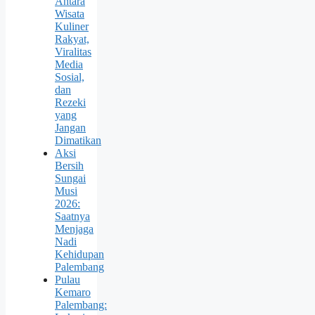
Antara
Wisata
Kuliner
Rakyat,
Viralitas
Media
Sosial,
dan
Rezeki
yang
Jangan
Dimatikan
Aksi
Bersih
Sungai
Musi
2026:
Saatnya
Menjaga
Nadi
Kehidupan
Palembang
Pulau
Kemaro
Palembang: