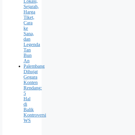
Lokasi,
Sejarah,
Harga
Tiket,
Cara
ke
Sana,
dan
Legenda
Tan
Bun
An
Palembang
Dihujat
Gegara
Konten
Rendang:
5
Hal
di
Balik
Kontroversi
WS