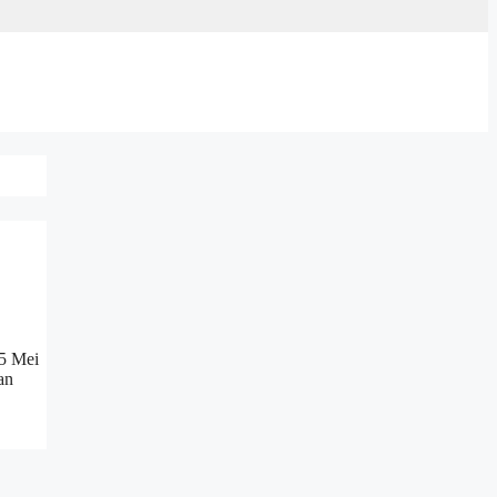
15 Mei
an