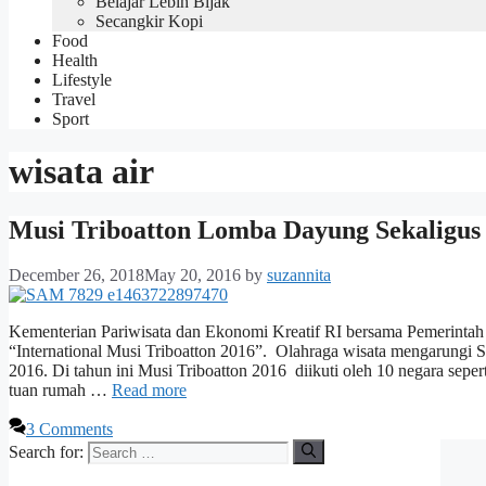
Belajar Lebih Bijak
Secangkir Kopi
Food
Health
Lifestyle
Travel
Sport
wisata air
Musi Triboatton Lomba Dayung Sekaligus 
December 26, 2018
May 20, 2016
by
suzannita
Kementerian Pariwisata dan Ekonomi Kreatif RI bersama Pemerintah 
“International Musi Triboatton 2016”. Olahraga wisata mengarungi Su
2016. Di tahun ini Musi Triboatton 2016 diikuti oleh 10 negara sepe
tuan rumah …
Read more
3 Comments
Search for: