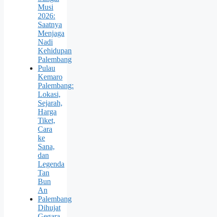
Musi
2026:
Saatnya
Menjaga
Nadi
Kehidupan
Palembang
Pulau
Kemaro
Palembang:
Lokasi,
Sejarah,
Harga
Tiket,
Cara
ke
Sana,
dan
Legenda
Tan
Bun
An
Palembang
Dihujat
Gegara