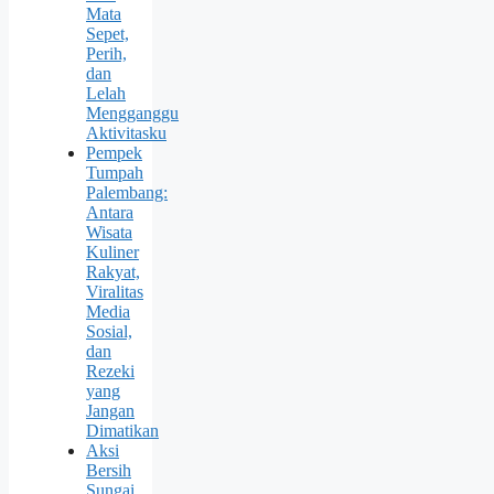
Mata
Sepet,
Perih,
dan
Lelah
Mengganggu
Aktivitasku
Pempek
Tumpah
Palembang:
Antara
Wisata
Kuliner
Rakyat,
Viralitas
Media
Sosial,
dan
Rezeki
yang
Jangan
Dimatikan
Aksi
Bersih
Sungai