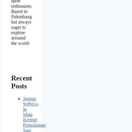
sport
enthusiasts.
Based in
Palembang
but always
eager to
explore
arround
the world.
Recent
Posts
Jangan
SePeLe-
in
Mata
Kering!
Pengalaman
Saat