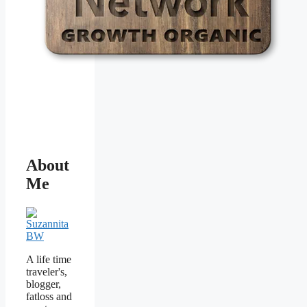
About
Me
A life time
traveler's,
blogger,
fatloss and