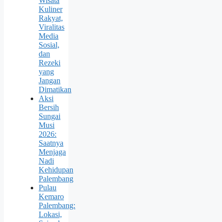
Wisata
Kuliner
Rakyat,
Viralitas
Media
Sosial,
dan
Rezeki
yang
Jangan
Dimatikan
Aksi
Bersih
Sungai
Musi
2026:
Saatnya
Menjaga
Nadi
Kehidupan
Palembang
Pulau
Kemaro
Palembang:
Lokasi,