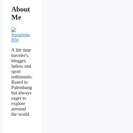
About
Me
A life time
traveler's,
blogger,
fatloss and
sport
enthusiasts.
Based in
Palembang
but always
eager to
explore
arround
the world.