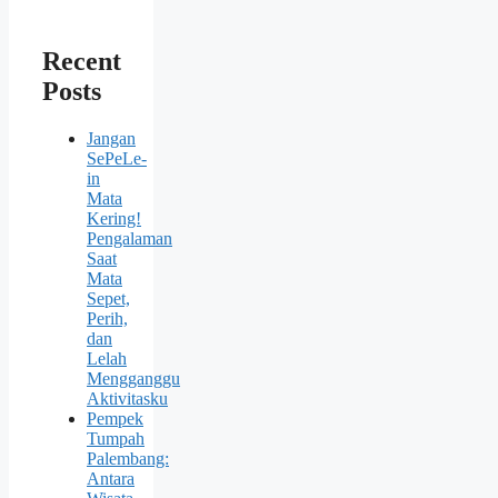
Recent
Posts
Jangan
SePeLe-
in
Mata
Kering!
Pengalaman
Saat
Mata
Sepet,
Perih,
dan
Lelah
Mengganggu
Aktivitasku
Pempek
Tumpah
Palembang:
Antara