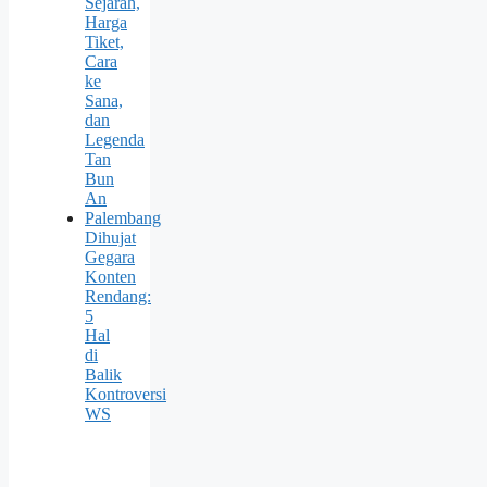
Sejarah,
Harga
Tiket,
Cara
ke
Sana,
dan
Legenda
Tan
Bun
An
Palembang
Dihujat
Gegara
Konten
Rendang:
5
Hal
di
Balik
Kontroversi
WS