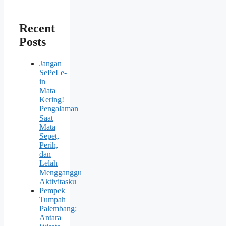
Recent
Posts
Jangan
SePeLe-
in
Mata
Kering!
Pengalaman
Saat
Mata
Sepet,
Perih,
dan
Lelah
Mengganggu
Aktivitasku
Pempek
Tumpah
Palembang:
Antara