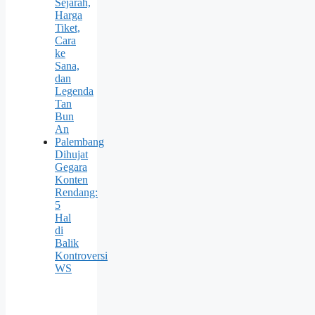
Sejarah,
Harga
Tiket,
Cara
ke
Sana,
dan
Legenda
Tan
Bun
An
Palembang
Dihujat
Gegara
Konten
Rendang:
5
Hal
di
Balik
Kontroversi
WS