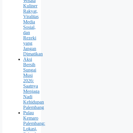
Wisata
Kuliner
Rakyat,
Viralitas
Media
Sosial,
dan
Rezeki
yang
Jangan
Dimatikan
Aksi
Bersih
Sungai
Musi
2026:
Saatnya
Menjaga
Nadi
Kehidupan
Palembang
Pulau
Kemaro
Palembang:
Lokasi,