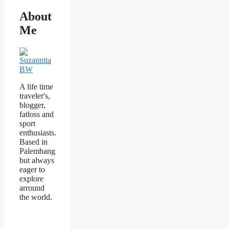
About
Me
A life time
traveler's,
blogger,
fatloss and
sport
enthusiasts.
Based in
Palembang
but always
eager to
explore
arround
the world.